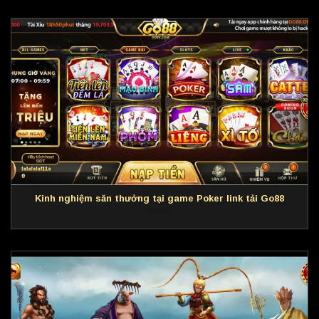
Kinh nghiệm săn thưởng tại game Poker link tải Go88