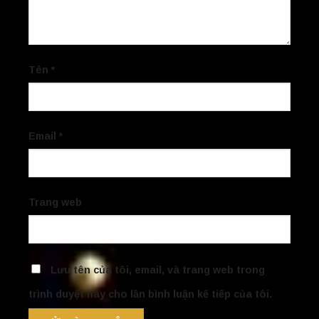
Tên
*
Email
*
Trang web
Lưu tên của tôi, email, và trang web trong
trình duyệt này cho lần bình luận kế tiếp của tôi.