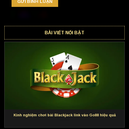
BÀI VIẾT NỔI BẬT
Kinh nghiệm chơi bài Blackjack link vào Go88 hiệu quả