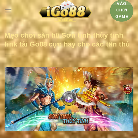
Chuyển
VÀO
CHƠI
đến
GAME
nội
dung
Mẹo chơi săn hũ Sơn tinh thủy tinh
link tải Go88 cực hay cho các tân thủ