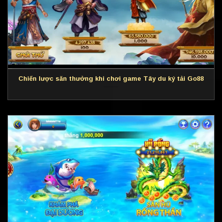
Chiến lược săn thưởng khi chơi game Tây du ký tải Go88