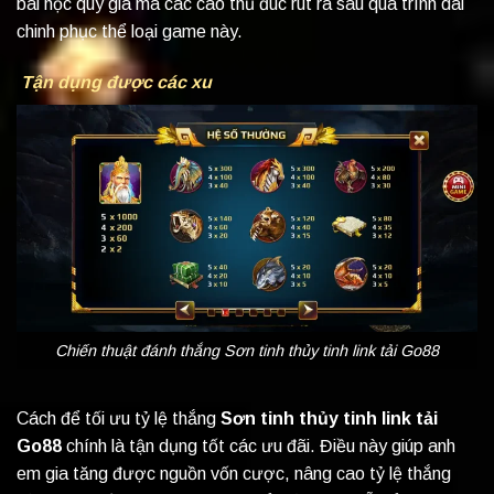
bài học quý giá mà các cao thủ đúc rút ra sau quá trình dài
chinh phục thể loại game này.
Tận dụng được các xu
Chiến thuật đánh thắng Sơn tinh thủy tinh link tải Go88
Cách để tối ưu tỷ lệ thắng
Sơn tinh thủy tinh
link tải
Go88
chính là tận dụng tốt các ưu đãi. Điều này giúp anh
em gia tăng được nguồn vốn cược, nâng cao tỷ lệ thắng