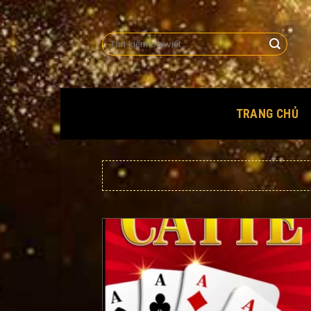
Chuyển
đến
nội
dung
TRANG CHỦ