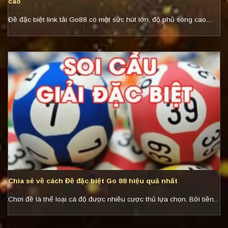
cao
Đề đặc biệt link tải Go88 có một sức hút lớn, độ phủ sóng cao....
Chia sẻ về cách Đề đặc biệt Go 88 hiệu quả nhất
Chơi đề là thể loại cá độ được nhiều cược thủ lựa chọn. Bởi tiền...