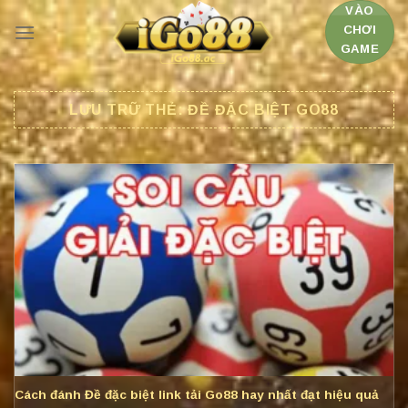
Chuyển
VÀO
CHƠI
đến
GAME
nội
dung
LƯU TRỮ THẺ:
ĐỀ ĐẶC BIỆT GO88
Cách đánh Đề đặc biệt link tải Go88 hay nhất đạt hiệu quả