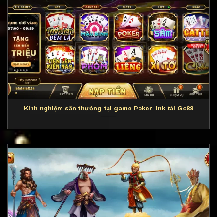
Kinh nghiệm săn thưởng tại game Poker link tải Go88