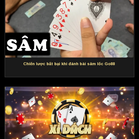
Chiến lược bất bại khi đánh bài sâm lốc Go88