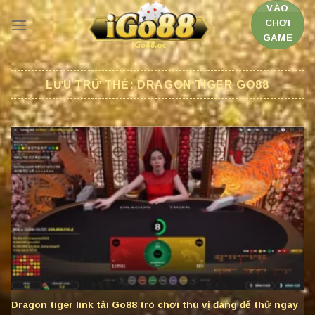
Chuyển
VÀO
CHƠI
đến
GAME
nội
dung
LƯU TRỮ THẺ:
DRAGON TIGER GO88
Dragon tiger link tải Go88 trò chơi thú vị đáng để thử ngay