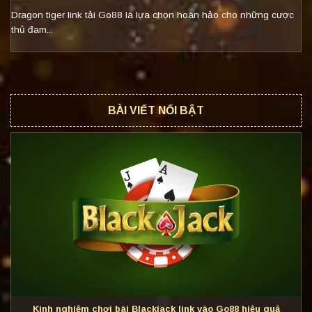
Dragon tiger link tải Go88 là lựa chọn hoàn hảo cho những cược
thủ đam...
BÀI VIẾT NỔI BẬT
Kinh nghiệm chơi bài Blackjack link vào Go88 hiệu quả