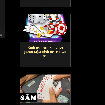
Kinh nghiệm khi chơi
game Mậu binh online Go
88