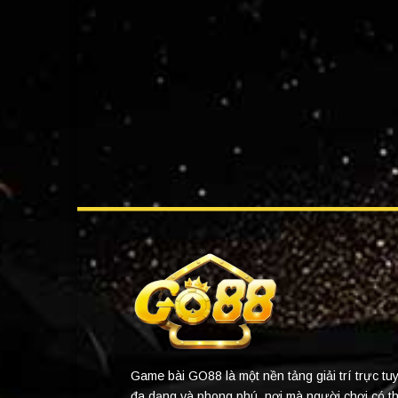
Game bài GO88 là một nền tảng giải trí trực tu
đa dạng và phong phú, nơi mà người chơi có t