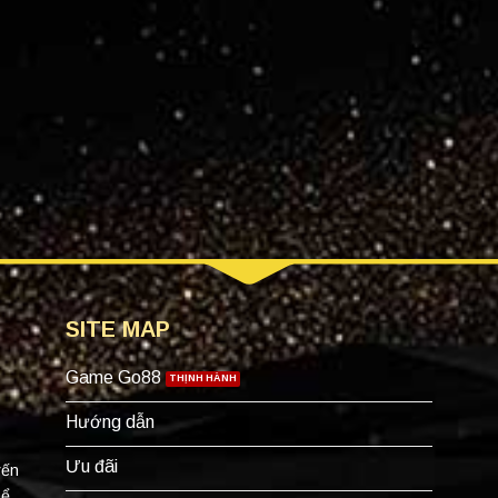
SITE MAP
Game Go88
Hướng dẫn
Ưu đãi
yến
hể