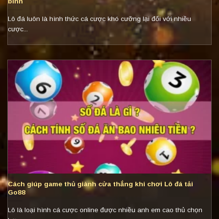
binh
Lô đá luôn là hình thức cá cược khó cưỡng lại đối với nhiều
cược...
Cách giúp game thủ giành cửa thắng khi chơi Lô đá tải
Go88
Lô là loại hình cá cược online được nhiều anh em cao thủ chọn