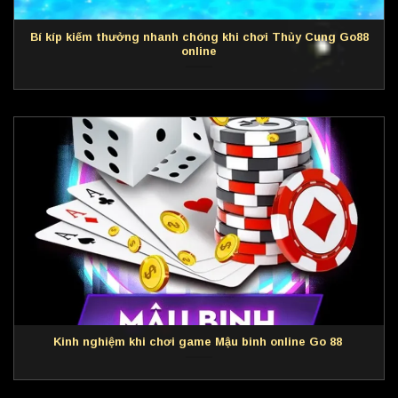
Bí kíp kiếm thưởng nhanh chóng khi chơi Thủy Cung Go88
online
Kinh nghiệm khi chơi game Mậu binh online Go 88