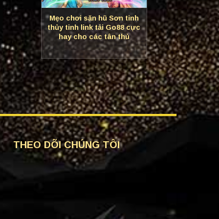
Mẹo chơi săn hũ Sơn tinh
thủy tinh link tải Go88 cực
hay cho các tân thủ
THEO DÕI CHÚNG TÔI