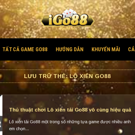
TẤT CẢ GAME GO88
HƯỚNG DẪN
KHUYẾN MÃI
CÁ
LƯU TRỮ THẺ:
LÔ XIÊN GO88
Thủ thuật chơi Lô xiên tải Go88 vô cùng hiệu quả
Lô xiên tải Go88 một trong số những tựa game được nhiều anh
em chọn...