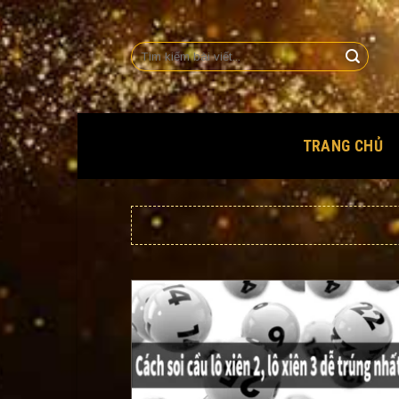
Chuyển
đến
nội
dung
TRANG CHỦ