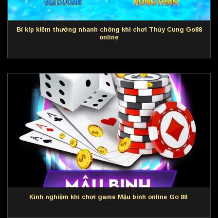
Bí kíp kiếm thưởng nhanh chóng khi chơi Thủy Cung Go88
online
Kinh nghiệm khi chơi game Mậu binh online Go 88