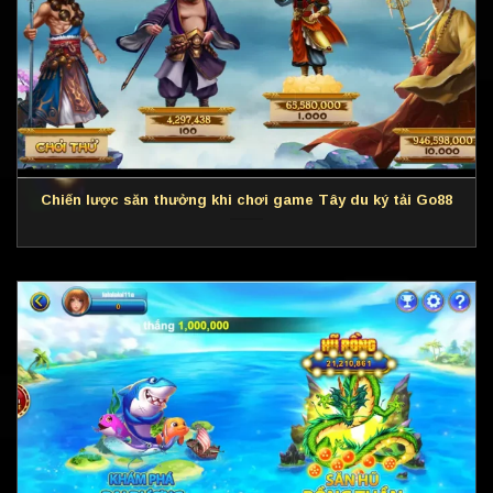
Chiến lược săn thưởng khi chơi game Tây du ký tải Go88