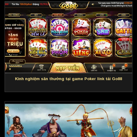
Kinh nghiệm săn thưởng tại game Poker link tải Go88