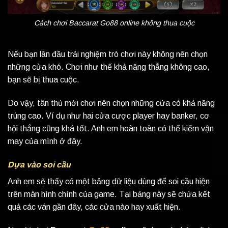
Cách chơi Baccarat Go88 online không thua cuộc
Nếu bạn lần đầu trải nghiệm trò chơi này không nên chọn
những cửa khó. Chơi như thế khả năng thắng không cao,
bạn sẽ bị thua cuộc.
Do vậy, tân thủ mới chơi nên chọn những cửa có khả năng
trúng cao. Ví dụ như hai cửa cược player hay banker, cơ
hội thắng cũng khá tốt. Anh em hoàn toàn có thể kiếm vận
may của mình ở đây.
Dựa vào soi cầu
Anh em sẽ thấy có một bảng dữ liệu dùng để soi cầu hiện
trên màn hình chính của game. Tại bảng này sẽ chứa kết
quả các ván gần đây, các cửa nào hay xuất hiện.