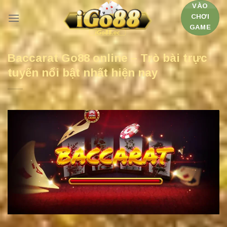
Chuyển
VÀO
CHƠI
đến
GAME
nội
dung
Baccarat Go88 online – Trò bài trực
tuyến nổi bật nhất hiện nay