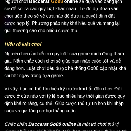
Người chơi
Baccarat
Go88
online
sẽ dựa vào bảng lịch
sử để soi ra các quy luật khác nhau. Từ đó dự đoán ván
chơi tiếp theo sẽ về cửa nào để đưa ra quyết định đặt
cược hợp lý. Phương pháp này khá hiệu quả và mang lại
giải thưởng cao cho nhiều cược thủ.
Hiểu rõ luật chơi
Người chơi cần hiểu rõ quy luật của game mình đang tham
gia. Nắm chắc cách chơi sẽ giúp bạn nhập cuộc tốt và dễ
dàng hơn. Luật chơi đều được hệ thống Go88 cập nhật khá
chi tiết ngay trong tựa game.
Vì vậy, bạn có thể tìm hiểu kỹ trước khi bắt đầu chơi. Đặt
cược ở cửa nào với tỷ lệ bao nhiêu hay thời gian được quy
định khá rõ ràng, cụ thể. Giúp cược thủ tự tin hơn khi nhập
cuộc và gia tăng cơ hội thắng cuộc.
Chắc chắn
Baccarat Go88 online
là một trò chơi thú vị