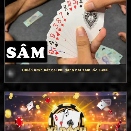
Chiến lược bất bại khi đánh bài sâm lốc Go88