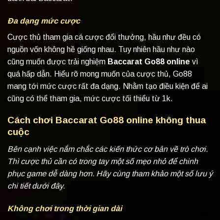
Đa dạng mức cược
Cược thủ tham gia cá cược đổi thưởng, hầu như đều có
nguồn vốn không hề giống nhau. Tuy nhiên hầu như nào
cũng muốn được trải nghiệm
Baccarat Go88 online
vì
quá hấp dẫn. Hiểu rõ mong muốn của cược thủ, Go88
mang tới mức cược rất đa dạng. Nhằm tạo điều kiện để ai
cũng có thể tham gia, mức cược tối thiểu từ 1k.
Cách chơi Baccarat Go88 online không thua
cuộc
Bên cạnh việc nắm chắc các kiến thức cơ bản về trò chơi.
Thì cược thủ cần có trong tay một số mẹo nhỏ để chinh
phục game dễ dàng hơn. Hãy cùng tham khảo một số lưu ý
chi tiết dưới đây.
Không chơi trong thời gian dài