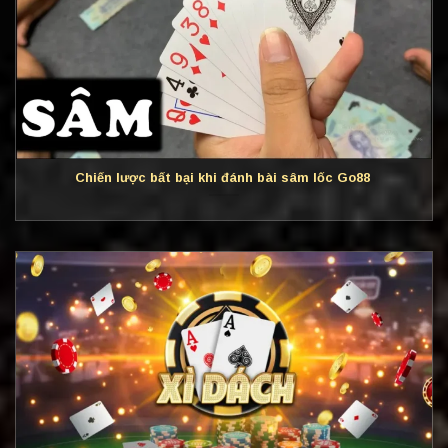
Chiến lược bất bại khi đánh bài sâm lốc Go88