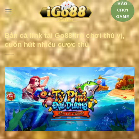
Chuyển
VÀO
CHƠI
đến
GAME
nội
dung
Bắn cá link tải Go88 trò chơi thú vị,
cuốn hút nhiều cược thủ