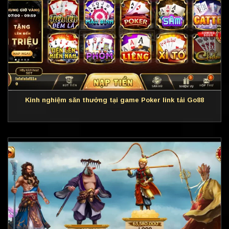
Kinh nghiệm săn thưởng tại game Poker link tải Go88