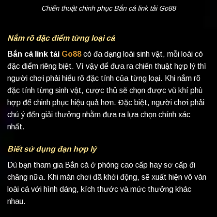
Chiến thuật chinh phục Bắn cá link tải Go88
Nắm rõ đặc điểm từng loại cá
Bắn cá link tải
Go88
có đa dạng loài sinh vật, mỗi loài có
đặc điểm riêng biệt. Vì vậy để đưa ra chiến thuật hợp lý thì
người chơi phải hiểu rõ đặc tính của từng loại. Khi nắm rõ
đặc tính từng sinh vật, cược thủ sẽ chọn được vũ khí phù
hợp để chinh phục hiệu quả hơn. Đặc biệt, người chơi phải
chú ý đến giải thưởng nhằm đưa ra lựa chọn chính xác
nhất.
Biết sử dụng đạn hợp lý
Dù bạn tham gia Bắn cá ở phòng cao cấp hay sơ cấp đi
chăng nữa. Khi màn chơi đã khởi động, sẽ xuất hiện vô vàn
loài cá với hình dáng, kích thước và mức thưởng khác
nhau.