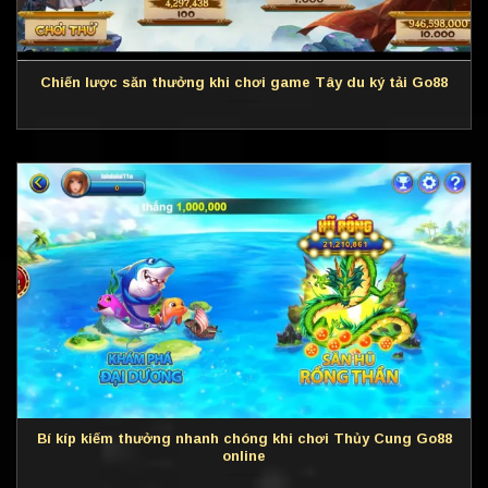
Chiến lược săn thưởng khi chơi game Tây du ký tải Go88
Bí kíp kiếm thưởng nhanh chóng khi chơi Thủy Cung Go88
online