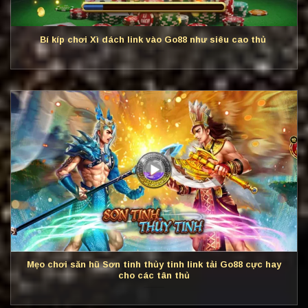
Bí kíp chơi Xì dách link vào Go88 như siêu cao thủ
Mẹo chơi săn hũ Sơn tinh thủy tinh link tải Go88 cực hay
cho các tân thủ