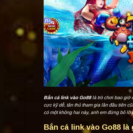
Bắn cá link vào Go88
là trò chơi bao giờ
cực kỹ dễ, tân thủ tham gia lần đầu tiên 
có một không hai này, anh em đừng bỏ lỡ b
Bắn cá link vào Go88 là 