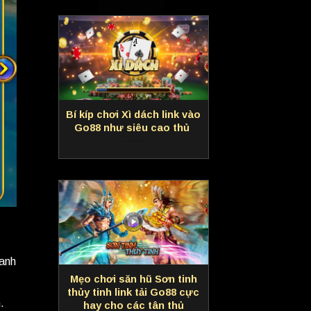
Bí kíp chơi Xì dách link vào
Go88 như siêu cao thủ
hanh
Mẹo chơi săn hũ Sơn tinh
thủy tinh link tải Go88 cực
.
hay cho các tân thủ