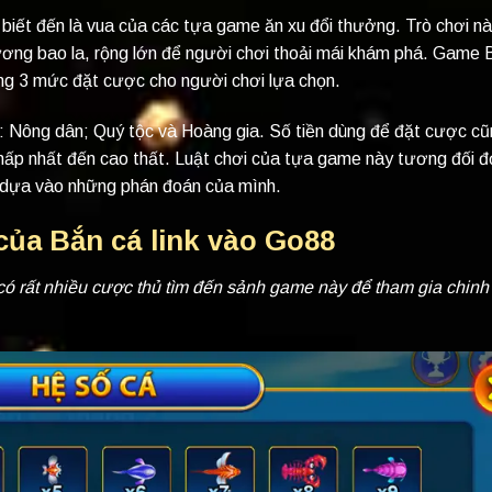
iết đến là vua của các tựa game ăn xu đổi thưởng. Trò chơi n
ương bao la, rộng lớn để người chơi thoải mái khám phá. Game 
ùng 3 mức đặt cược cho người chơi lựa chọn.
 Nông dân; Quý tộc và Hoàng gia. Số tiền dùng để đặt cược c
ấp nhất đến cao thất. Luật chơi của tựa game này tương đối 
c dựa vào những phán đoán của mình.
của Bắn cá link vào Go88
ó rất nhiều cược thủ tìm đến sảnh game này để tham gia chinh