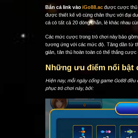
Bắn cá link vào
iGo88.ac
được cược thủ b
được thiết kế vô cùng chân thực với đại d
cá có tất cả 20 dòng chẵn, lẻ khác nhau c
Các mức cược trong trò chơi này bảo gồm:
tương ứng với các mức độ. Tăng dần từ th
giản, tân thủ hoàn toàn có thể thắng cượ
Những ưu điểm nổi bật 
Hiện nay, mỗi ngày cổng game Go88 đều c
phục trò chơi này, bởi: