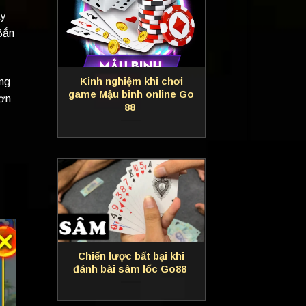
ày
Bắn
ũng
Kinh nghiệm khi chơi
game Mậu binh online Go
đơn
88
Chiến lược bất bại khi
đánh bài sâm lốc Go88