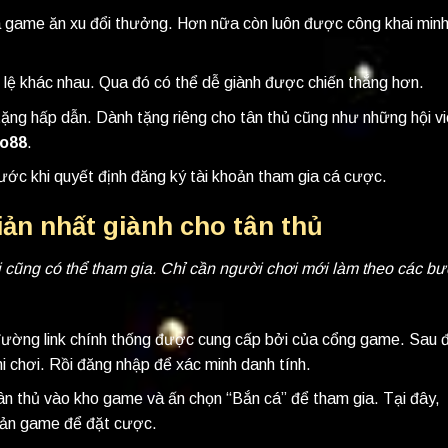
a game ăn xu đổi thưởng. Hơn nữa còn luôn được công khai min
 lệ khác nhau. Qua đó có thể dễ giành được chiến thắng hơn.
ặng hấp dẫn. Dành tặng riêng cho tân thủ cũng như những hội v
Go88
.
ước khi quyết định đăng ký tài khoản tham gia cá cược.
ản nhất giành cho tân thủ
ai cũng có thể tham gia. Chỉ cần người chơi mới làm theo các b
 đường link chính thống được cung cấp bởi của cổng game. Sau 
i chơi. Rồi đăng nhập để xác minh danh tính.
tân thủ vào kho game và ấn chọn “Bắn cá” để tham gia. Tại đây,
hoản game để đặt cược.