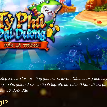
 cũng kín bàn tại các cổng game trực tuyến. Cách chơi game nà
cũng có thể giành được chiến thắng. Để tìm hiểu rõ hơn về tựa g
ài viết dưới đây.
gì?