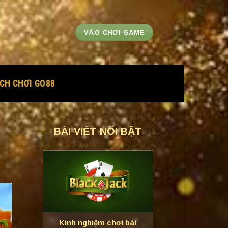
VÀO CHƠI GAME
CH CHƠI GO88
BÀI VIẾT NỔI BẬT
Kinh nghiệm chơi bài