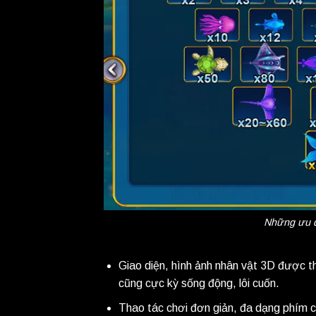
Những ưu đ
Giao diện, hình ảnh nhân vật 3D được th
cũng cực kỳ sống động, lôi cuốn.
Thao tác chơi đơn giản, đa dạng phím 