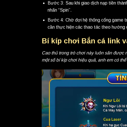
Bước 3: Sau khi giao dịch nạp tiền thàn
nhấn “Spin”.
Bước 4: Chờ đợi hệ thống cổng game trả
cần thực hiện các thao tác theo hướng 
Bí kíp chơi Bắn cá link
Cao thủ trong trò chơi này luôn săn được 
một số bí kíp chơi hiệu quả, anh em có th