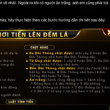
i về nhất. Ngoài ra khi có người ăn trắng, anh em cũng phải trả
 này, hãy thực hiện theo các bước hướng dẫn chi tiết sau đây: