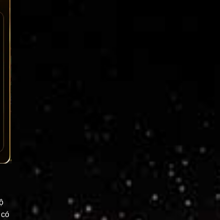
ộ
 có