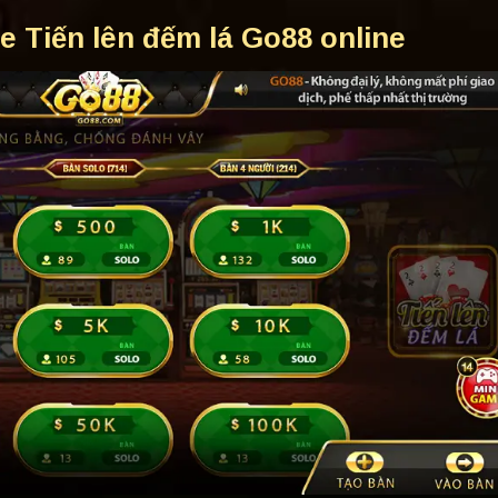
e Tiến lên đếm lá Go88 online