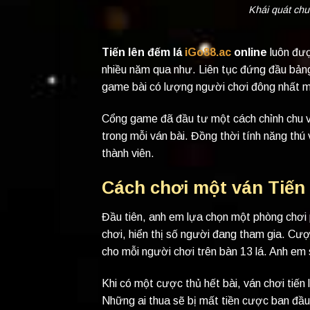
Khái quát chu
Tiến lên đếm lá
iGo88.ac
online
luôn đượ
nhiều năm qua như. Liên tục đứng đầu bả
game bài có lượng người chơi đông nhất m
Cổng game đã đầu tư một cách chỉnh chu v
trong mỗi ván bài. Đồng thời tính năng th
thành viên.
Cách chơi một ván Tiến 
Đầu tiên, anh em lựa chọn một phòng chơi 
chơi, hiển thị số người đang tham gia. Cượ
cho mỗi người chơi trên bàn 13 lá. Anh em
Khi có một cược thủ hết bài, ván chơi tiến
Những ai thua sẽ bị mất tiền cược ban đầu,