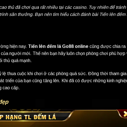
cao thủ đã chơi qua rất nhiều tại các casino. Tuy nhiên để tránh
rình săn thưởng. Bạn nên tìm hiểu cách đánh bài Tiến lên đếm 
ường hiện nay.
Tiến lên đếm lá Go88 online
cũng được chia ra
 của người mới. Thế nên bạn hãy luôn chọn phòng chơi phù hợp 
ối thủ quá mạnh.
 lệ thua cuộc khi chơi ở các phòng quá sức. Đồng thời tham gia 
át triển của bạn cũng tăng lên. Khi đã có được những kinh nghi
g cao cấp.
 đẹp