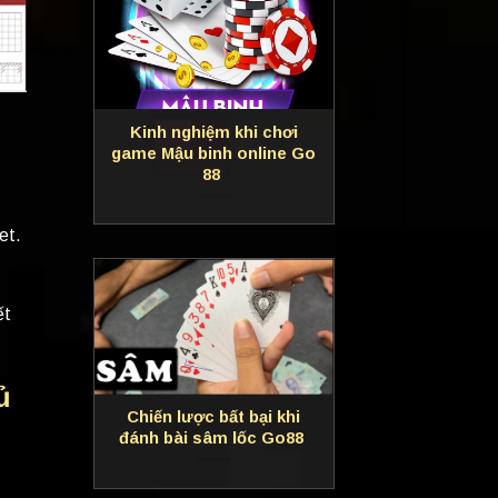
Kinh nghiệm khi chơi
game Mậu binh online Go
88
et.
ết
ủ
Chiến lược bất bại khi
đánh bài sâm lốc Go88