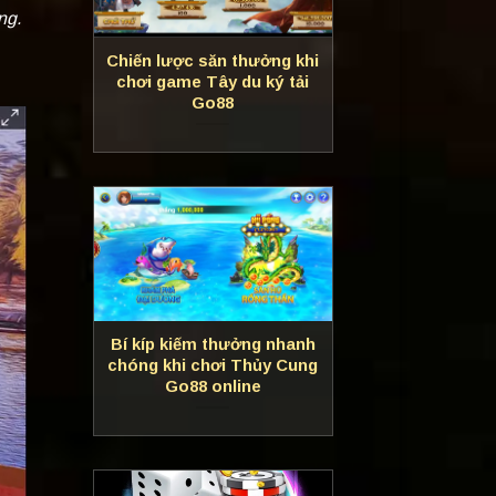
ng.
Chiến lược săn thưởng khi
chơi game Tây du ký tải
Go88
Bí kíp kiếm thưởng nhanh
chóng khi chơi Thủy Cung
Go88 online