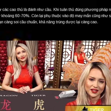
từ các cao thủ là đánh như cầu. Khi tuân thủ đúng phương pháp n
m ở khoảng 60-70%. Còn lại phụ thuộc vào độ may mắn cũng như 
bạn càng soi cầu chuẩn, khả năng trúng được lại càng cao.