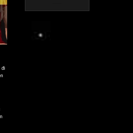
 đi
ện
c
ần