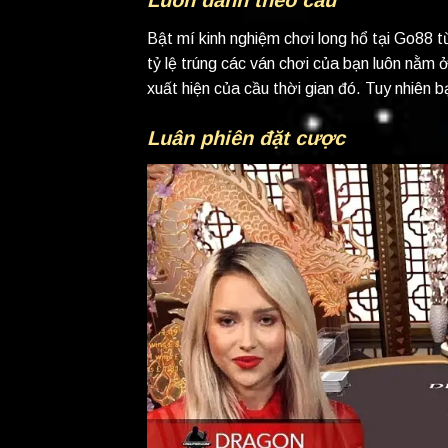
Luôn đánh theo cầu
Bật mí kinh nghiệm chơi long hổ tại Go88 
tỷ lệ trúng các ván chơi của bạn luôn nằ
xuất hiện của cầu thời gian đó. Tuy nhiên 
Luân phiên đặt cược