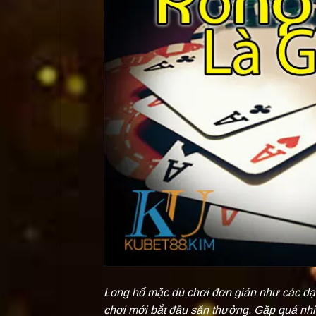
Long hổ mặc dù chơi đơn giản như các dạn
chơi mới bắt đầu săn thưởng. Gặp quá nhi