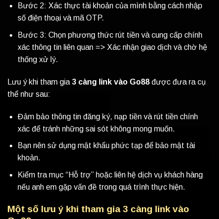
Bước 2: Xác thực tài khoản của mình bằng cách nhập
số điện thoại và mã OTP.
Bước 3: Chọn phương thức rút tiền và cung cấp chính
xác thông tin liên quan => Xác nhận giao dịch và chờ hệ
thống xử lý.
Lưu ý khi tham gia
3 càng link vào Go88
được đưa ra cụ
thể như sau:
Đảm bảo thông tin đăng ký, nạp tiền và rút tiền chính
xác để tránh những sai sót không mong muốn.
Bạn nên sử dụng mật khẩu phức tạp để bảo mật tài
khoản.
Kiểm tra mục “Hỗ trợ” hoặc liên hệ dịch vụ khách hàng
nếu anh em gặp vấn đề trong quá trình thực hiện.
Một số lưu ý khi tham gia 3 càng link vào