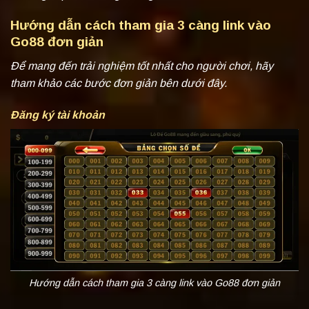
Hướng dẫn cách tham gia 3 càng link vào
Go88 đơn giản
Để mang đến trải nghiệm tốt nhất cho người chơi, hãy
tham khảo các bước đơn giản bên dưới đây.
Đăng ký tài khoản
Hướng dẫn cách tham gia 3 càng link vào Go88 đơn giản