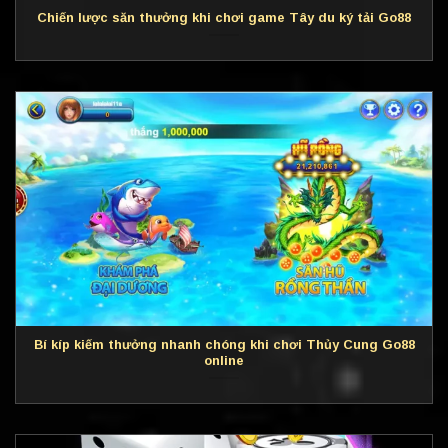
Chiến lược săn thưởng khi chơi game Tây du ký tải Go88
Bí kíp kiếm thưởng nhanh chóng khi chơi Thủy Cung Go88
online