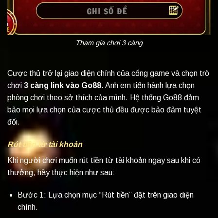
Tham gia chơi 3 càng
Cược thủ trở lại giao diện chính của cổng game và chọn trò
chơi
3 càng link vào Go88
. Anh em tiến hành lựa chọn
phòng chơi theo sở thích của mình. Hệ thống Go88 đảm
bảo mọi lựa chọn của cược thủ đều được bảo đảm tuyệt
đối.
Rút tiền từ tài khoản
Khi người chơi muốn rút tiền từ tài khoản ngay sau khi có
thưởng, hãy thực hiện như sau:
Bước 1: Lựa chọn mục “Rút tiền” đặt trên giao diện
chính.