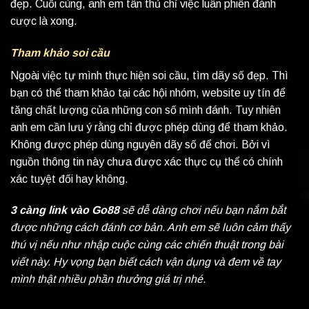
đẹp. Cuối cùng, anh em tân thủ chỉ việc luân phiên đánh
cược là xong.
Tham khảo soi cầu
Ngoài việc tự mình thực hiện soi cầu, tìm dãy số đẹp. Thì
bạn có thể tham khảo tại các hội nhóm, website uy tín để
tăng chất lượng của những con số mình đánh. Tuy nhiên
anh em cần lưu ý rằng chỉ được phép dùng để tham khảo.
Không được phép dùng nguyên dãy số để chơi. Bởi vì
nguồn thông tin này chưa được xác thực cụ thể có chính
xác tuyệt đối hay không.
3 càng link vào Go88
sẽ dễ dàng chơi nếu bạn nắm bắt
được những cách đánh cơ bản. Anh em sẽ luôn cảm thấy
thú vị nếu như nhập cuộc cùng các chiến thuật trong bài
viết này. Hy vọng bạn biết cách vận dụng và đem về tay
mình thật nhiều phần thưởng giá trị nhé.