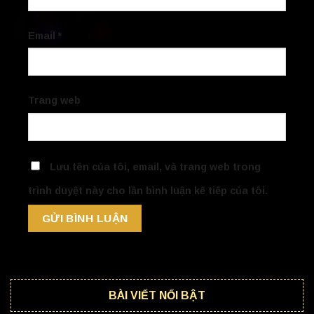
Email
*
Trang web
Lưu tên của tôi, email, và trang web trong
trình duyệt này cho lần bình luận kế tiếp của tôi.
BÀI VIẾT NỔI BẬT