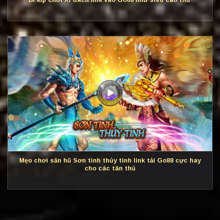
Mẹo chơi săn hũ Sơn tinh thủy tinh link tải Go88 cực hay
cho các tân thủ