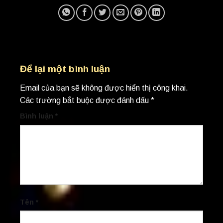
Để lại một bình luận
Email của bạn sẽ không được hiển thị công khai.
Các trường bắt buộc được đánh dấu
*
Bình luận
*
Tên
*