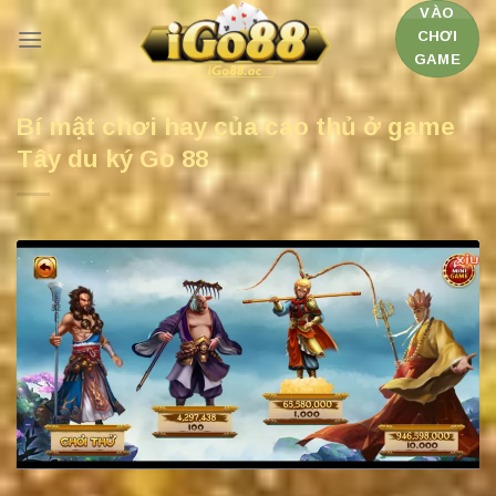
Chuyển
VÀO
CHƠI
đến
GAME
nội
dung
Bí mật chơi hay của cao thủ ở game
Tây du ký Go 88