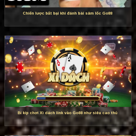
Chiến lược bất bại khi đánh bài sâm lốc Go88
Bí kíp chơi Xì dách link vào Go88 như siêu cao thủ