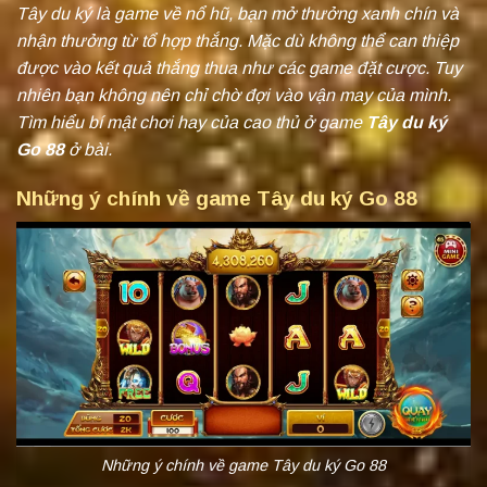
Tây du ký là game về nổ hũ, bạn mở thưởng xanh chín và
nhận thưởng từ tổ hợp thắng. Mặc dù không thể can thiệp
được vào kết quả thắng thua như các game đặt cược. Tuy
nhiên bạn không nên chỉ chờ đợi vào vận may của mình.
Tìm hiểu bí mật chơi hay của cao thủ ở game
Tây du ký
Go 88
ở bài.
Những ý chính về game Tây du ký Go 88
Những ý chính về game Tây du ký Go 88