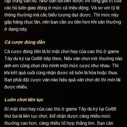
tập trung săn hũ. Như bạn đã biết được thì tổng giá trị của
các hũ luôn giao động ở mức cả triệu động. Và so với tỷ lệ
thông thường mà các biểu tượng đạt được. Thì mức này
gấp hàng chục lần, nên bạn cần ưu tiên hơn khi săn thưởng
ở dạng này.
Cá cược đúng đắn
Cá cược đúng tiền là bí mật chơi hay của cao thủ ở game
Tây du ký tại Go88 tiếp theo. Nếu ván chơi mở thưởng nào
anh em cũng chọn cho mình một mức cược như nhau. Thì
khi kết quả cuối cùng nhận được sẽ luôn là hòa hoặc thua.
Bạn phải đặt cược ván nào hiệu quả ván chơi đó thì mới lãi
được nhiều.
Luôn chơi liên tục
Bí mật chơi hay của cao thủ ở game Tây du ký tại Go88
thứ ba là liên tục chơi. Để nhận được càng nhiều mức
thưởng cao hơn, càng nhiều tổ hợp thắng lớn. Bạn cần