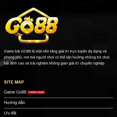
Game bài GO88 là một nền tảng giải trí trực tuyến đa dạng và
phong phú, nơi mà người chơi có thể tận hưởng những trò chơi
bài đỉnh cao và trải nghiệm không gian giải trí chuyên nghiệp
SITE MAP
Game Go88
Hướng dẫn
Ưu đãi