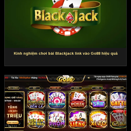
Kinh nghiệm chơi bài Blackjack link vào Go88 hiệu quả