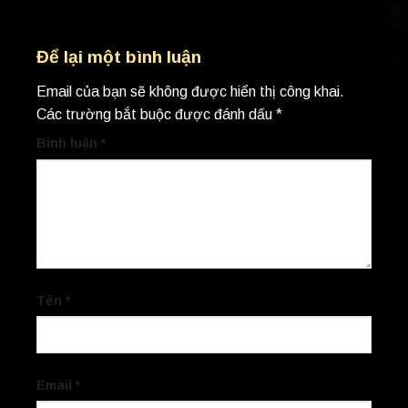
Để lại một bình luận
Email của bạn sẽ không được hiển thị công khai.
Các trường bắt buộc được đánh dấu
*
Bình luận
*
Tên
*
Email
*