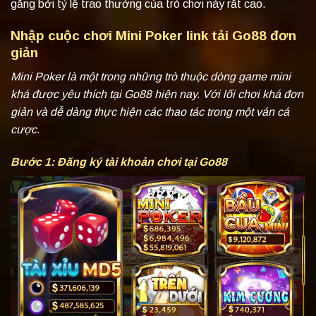
gắng bởi tỷ lệ trao thưởng của trò chơi này rất cao.
Nhập cuộc chơi Mini Poker link tải Go88 đơn
giản
Mini Poker là một trong những trò thuộc dòng game mini
khá được yêu thích tại Go88 hiện nay. Với lối chơi khá đơn
giản và dễ dàng thực hiện các thao tác trong một ván cá
cược.
Bước 1: Đăng ký tài khoản chơi tại Go88