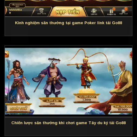
Kinh nghiệm săn thưởng tại game Poker link tải Go88
Chiến lược săn thưởng khi chơi game Tây du ký tải Go88