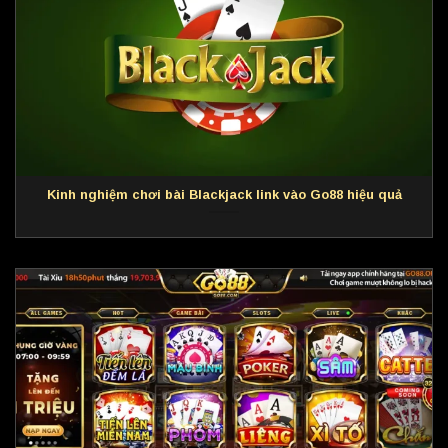
Kinh nghiệm chơi bài Blackjack link vào Go88 hiệu quả