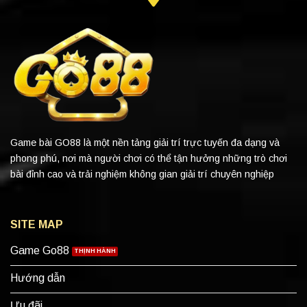
Game bài GO88 là một nền tảng giải trí trực tuyến đa dạng và
phong phú, nơi mà người chơi có thể tận hưởng những trò chơi
bài đỉnh cao và trải nghiệm không gian giải trí chuyên nghiệp
SITE MAP
Game Go88
Hướng dẫn
Ưu đãi