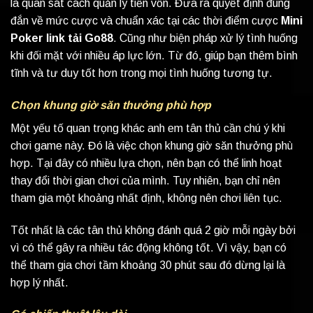
là quan sát cách quản lý tiền vốn. Đưa ra quyết định đúng
đắn về mức cược và chuẩn xác tại các thời điểm cược
Mini
Poker link tải Go88
. Cũng như biện pháp xử lý tình huống
khi đối mặt với nhiều áp lực lớn. Từ đó, giúp bạn thêm bình
tĩnh và tư duy tốt hơn trong mọi tình huống tương tự.
Chọn khung giờ săn thưởng phù hợp
Một yếu tố quan trọng khác anh em tân thủ cần chú ý khi
chơi game này. Đó là việc chọn khung giờ săn thưởng phù
hợp. Tại đây có nhiều lựa chọn, nên bạn có thể linh hoạt
thay đổi thời gian chơi của mình. Tuy nhiên, bạn chỉ nên
tham gia một khoảng nhất định, không nên chơi liên tục.
Tốt nhất là các tân thủ không đánh quá 2 giờ mỗi ngày bởi
vì có thể gây ra nhiều tác động không tốt. Vì vậy, bạn có
thể tham gia chơi tầm khoảng 30 phút sau đó dừng lại là
hợp lý nhất.