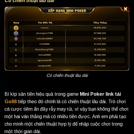
Có chiến thuật lâu dài
Có chiến thuật lâu dài
Bí kíp săn tiền hiệu quả trong game
Mini Poker link tải
Go88
tiếp theo đó chính là có chiến thuật lâu dài. Trò chơi
cá cược tiềm ẩn đầy rẫy may rủi, vì vậy bạn không thể chơi
một hai ván thắng mà có nhiều tiền được. Anh em phải tạo
cho mình một chiến thuật hợp lý để nhập cuộc chơi trong
một thời gian dài.