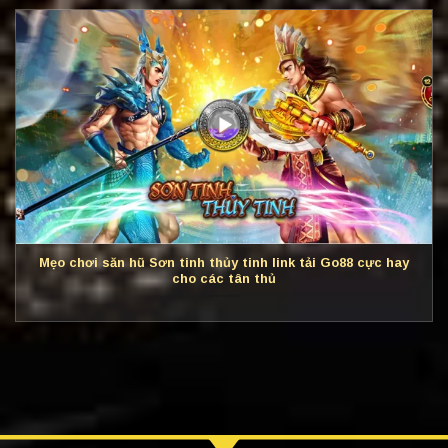
Mẹo chơi săn hũ Sơn tinh thủy tinh link tải Go88 cực hay
cho các tân thủ