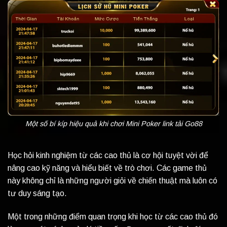
Một số bí kíp hiệu quả khi chơi Mini Poker link tải Go88
Học hỏi kinh nghiệm từ các cao thủ là cơ hội tuyệt vời để
nâng cao kỹ năng và hiểu biết về trò chơi. Các game thủ
này không chỉ là những người giỏi về chiến thuật mà luôn có
tư duy sáng tạo.
Một trong những điểm quan trọng khi học từ các cao thủ đó