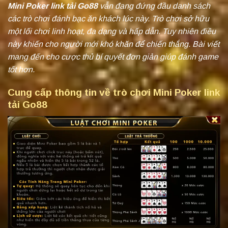
Mini Poker link tải Go88
vẫn đang đứng đầu danh sách
các trò chơi đánh bạc ăn khách lúc này. Trò chơi sở hữu
một lối chơi linh hoạt, đa dạng và hấp dẫn. Tuy nhiên điều
này khiến cho người mới khó khăn để chiến thắng. Bài viết
mang đến cho cược thủ bí quyết đơn giản giúp đánh game
tốt hơn.
Cung cấp thông tin về trò chơi Mini Poker link
tải Go88