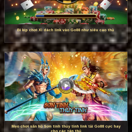
Bí kíp chơi Xì dách link vào Go88 như siêu cao thủ
Mẹo chơi săn hũ Sơn tinh thủy tinh link tải Go88 cực hay
cho các tân thủ