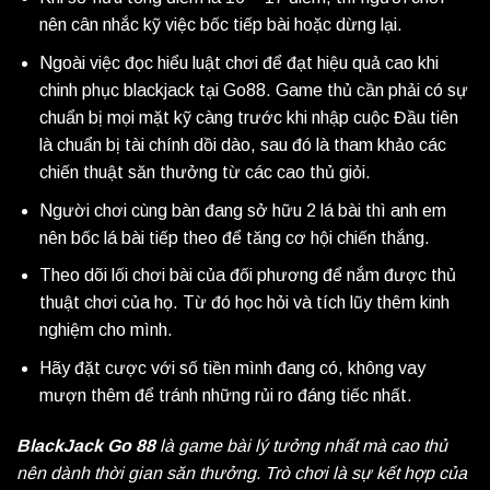
nên cân nhắc kỹ việc bốc tiếp bài hoặc dừng lại.
Ngoài việc đọc hiểu luật chơi để đạt hiệu quả cao khi
chinh phục blackjack tại Go88. Game thủ cần phải có sự
chuẩn bị mọi mặt kỹ càng trước khi nhập cuộc Đầu tiên
là chuẩn bị tài chính dồi dào, sau đó là tham khảo các
chiến thuật săn thưởng từ các cao thủ giỏi.
Người chơi cùng bàn đang sở hữu 2 lá bài thì anh em
nên bốc lá bài tiếp theo để tăng cơ hội chiến thắng.
Theo dõi lối chơi bài của đối phương để nắm được thủ
thuật chơi của họ. Từ đó học hỏi và tích lũy thêm kinh
nghiệm cho mình.
Hãy đặt cược với số tiền mình đang có, không vay
mượn thêm để tránh những rủi ro đáng tiếc nhất.
BlackJack Go 88
là game bài lý tưởng nhất mà cao thủ
nên dành thời gian săn thưởng. Trò chơi là sự kết hợp của