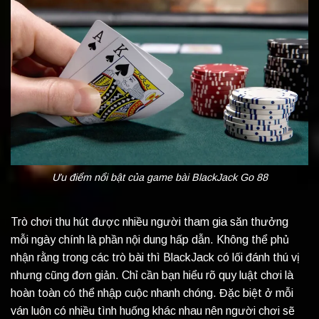
Ưu điểm nổi bật của game bài BlackJack Go 88
Trò chơi thu hút được nhiều người tham gia săn thưởng
mỗi ngày chính là phần nội dung hấp dẫn. Không thể phủ
nhận rằng trong các trò bài thì BlackJack có lối đánh thú vị
nhưng cũng đơn giản. Chỉ cần bạn hiểu rõ quy luật chơi là
hoàn toàn có thể nhập cuộc nhanh chóng. Đặc biệt ở mỗi
ván luôn có nhiều tình huống khác nhau nên người chơi sẽ