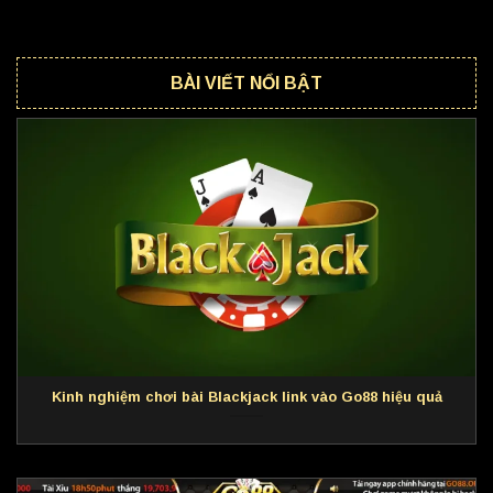
BÀI VIẾT NỔI BẬT
Kinh nghiệm chơi bài Blackjack link vào Go88 hiệu quả