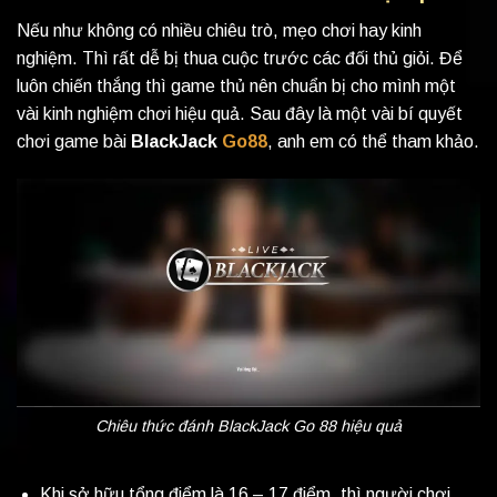
Nếu như không có nhiều chiêu trò, mẹo chơi hay kinh
nghiệm. Thì rất dễ bị thua cuộc trước các đối thủ giỏi. Để
luôn chiến thắng thì game thủ nên chuẩn bị cho mình một
vài kinh nghiệm chơi hiệu quả. Sau đây là một vài bí quyết
chơi game bài
BlackJack
Go88
, anh em có thể tham khảo.
Chiêu thức đánh BlackJack Go 88 hiệu quả
Khi sở hữu tổng điểm là 16 – 17 điểm, thì người chơi