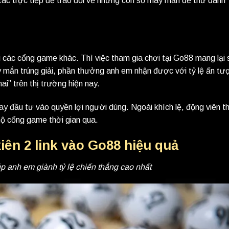
tác trực tiếp để trao đổi về những con số may mắn để thử đánh
i các cổng game khác. Thì việc tham gia chơi tại Go88 mang lại
 mắn trúng giải, phần thưởng anh em nhận được với tỷ lệ ấn tư
hai” trên thị trường hiện nay.
y đầu tư vào quyền lợi người dùng. Ngoài khích lệ, động viên th
 hộ cổng game thời gian qua.
ên 2 link vào Go88 hiệu quả
 anh em giành tỷ lệ chiến thắng cao nhất