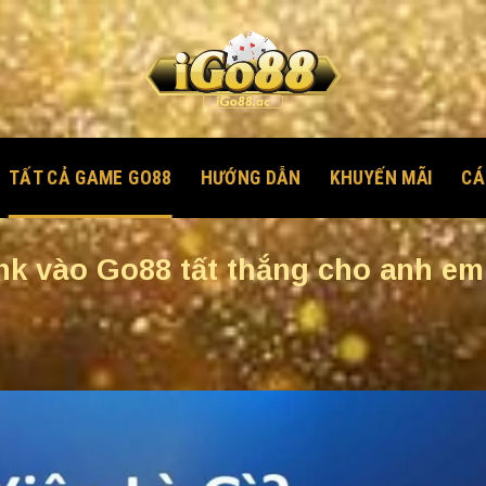
TẤT CẢ GAME GO88
HƯỚNG DẪN
KHUYẾN MÃI
CÁ
ink vào Go88 tất thắng cho anh em