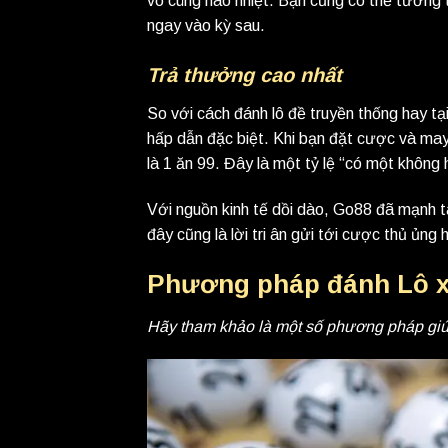
vô cùng náo nhiệt. Bạn cũng có thể tương 
ngay vào kỳ sau.
Trả thưởng cao nhất
So với cách đánh lô đề truyền thống hay tạ
hấp dẫn đặc biệt. Khi bạn đặt cược và may
là 1 ăn 99. Đây là một tỷ lệ “có một không 
Với nguồn kinh tế dồi dào, Go88 đã mạnh ta
đây cũng là lời tri ân gửi tới cược thủ ủng
Phương pháp đánh Lô xi
Hãy tham khảo là một số phương pháp giúp