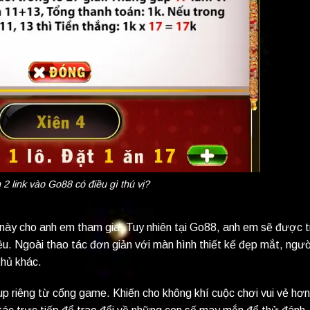
 2 link vào Go88 có điều gì thú vị?
i này cho anh em tham gia. Tuy nhiên tại Go88, anh em sẽ được t
ều. Ngoài thao tác đơn giản với màn hình thiết kế đẹp mắt, ngườ
thủ khác.
up riêng từ cổng game. Khiến cho không khí cuộc chơi vui vẻ hơn