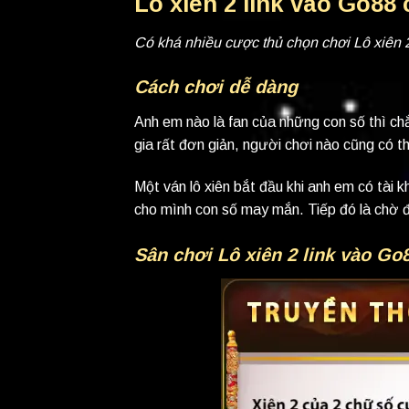
Lô xiên 2 link vào Go88 
Có khá nhiều cược thủ chọn chơi Lô xiên 2,
Cách chơi dễ dàng
Anh em nào là fan của những con số thì ch
gia rất đơn giản, người chơi nào cũng có 
Một ván lô xiên bắt đầu khi anh em có tài
cho mình con số may mắn. Tiếp đó là chờ đ
Sân chơi Lô xiên 2 link vào Go