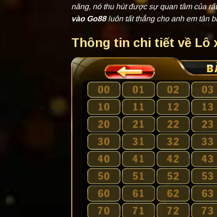
năng, nó thu hút được sự quan tâm của rất
vào Go88
luôn tất thắng cho anh em tân b
Thông tin chi tiết về Lô