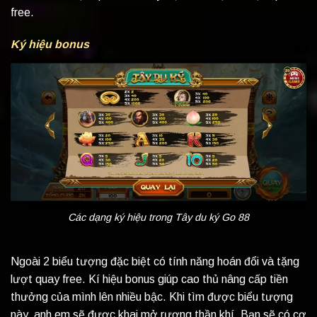
free.
Ký hiệu bonus
Các dạng ký hiệu trong Tây du ký Go 88
Ngoài 2 biểu tượng đặc biệt có tính năng hoán đổi và tặng
lượt quay free. Kí hiệu bonus giúp cao thủ nâng cấp tiền
thưởng của mình lên nhiều bậc. Khi tìm được biểu tượng
này, anh em sẽ được khai mở rương thần khí. Bạn sẽ có cơ