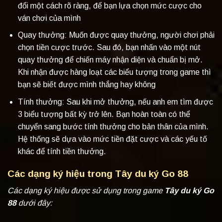
đổi một cách rõ ràng, để bạn lựa chọn mức cược cho
ván chơi của mình
Quay thưởng: Muốn được quay thưởng, người chơi phải
chọn tiền cược trước. Sau đó, bạn nhấn vào một nút
quay thưởng để chiến máy nhận diện và chuẩn bị mở.
Khi nhận được hàng loạt các biểu tượng trong game thì
bạn sẽ biết được mình thắng hay không
Tính thưởng: Sau khi mở thưởng, nếu anh em tìm được
3 biểu tượng bất kỳ trở lên. Bạn hoàn toàn có thể
chuyển sang bước tính thưởng cho bản thân của mình.
Hệ thống sẽ dựa vào mức tiền đặt cược và các yếu tố
khác để tính tiền thưởng.
Các dạng ký hiệu trong Tây du ký Go 88
Các dạng ký hiệu được sử dụng trong game
Tây du ký Go
88
dưới đây: