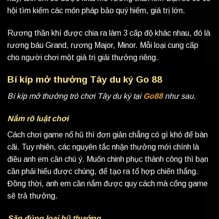
hội tìm kiếm các món pháp bảo quý hiếm, giá trị lớn.
Rương thần khí được chia ra làm 3 cấp độ khác nhau, đó là
rương báu Grand, rương Major, Minor. Mỗi loại cung cấp
cho người chơi một giá trị giải thưởng riêng.
Bí kíp mở thưởng Tây du ký Go 88
Bí kíp mở thưởng trò chơi Tây du ký tại
Go88
như sau.
Nắm rõ luật chơi
Cách chơi game nổ hũ thì đơn giản chẳng có gì khó để bàn
cãi. Tuy nhiên, các nguyên tắc nhận thưởng mới chính là
điều anh em cần chú ý. Muốn chinh phục thành công thì bạn
cần phải hiểu được chúng, để tạo ra tổ hợp chiến thắng.
Đồng thời, anh em cần nắm được quy cách mà cổng game
sẽ trả thưởng.
Săn đúng loại hũ thưởng