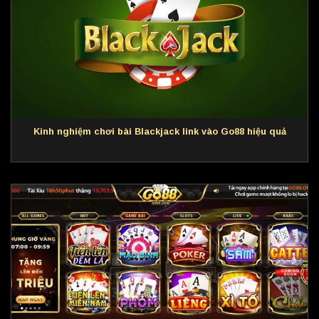
Kinh nghiệm chơi bài Blackjack link vào Go88 hiệu quả