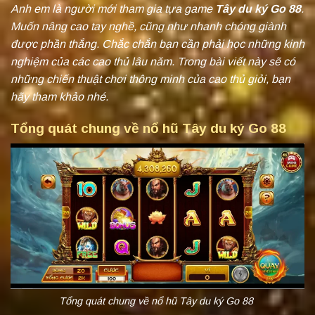
Anh em là người mới tham gia tựa game
Tây du ký Go 88
.
Muốn nâng cao tay nghề, cũng như nhanh chóng giành
được phần thắng. Chắc chắn bạn cần phải học những kinh
nghiệm của các cao thủ lâu năm. Trong bài viết này sẽ có
những chiến thuật chơi thông minh của cao thủ giỏi, bạn
hãy tham khảo nhé.
Tổng quát chung về nổ hũ Tây du ký Go 88
Tổng quát chung về nổ hũ Tây du ký Go 88