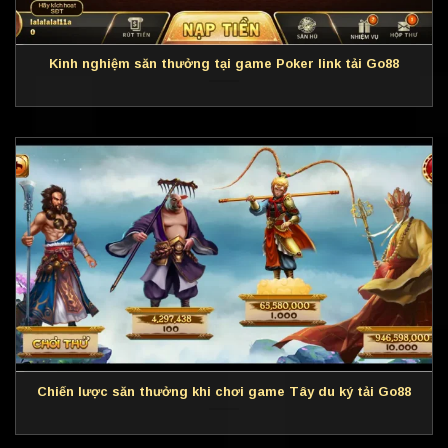
Kinh nghiệm săn thưởng tại game Poker link tải Go88
Chiến lược săn thưởng khi chơi game Tây du ký tải Go88