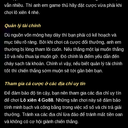
vẫn nhiều. Thì anh em game thủ hãy đặt cược vừa phải khi
chơi lô xiên 4 nhé.
Quản lý tài chính
Dù nguồn vốn mỏng hay dày thì bạn phải có kế hoạch và
mục tiêu rõ ràng. Bởi khi chơi cá cược đổi thưởng, anh em
thường bị lòng tham lôi cuốn. Nếu thắng một lại muốn thắng
10 và nếu thua lại muốn gỡ. Đó chính là điểm yếu dẫn đến
cháy sạch tài khoản. Chính vì vậy, nếu biết quản lý tài chính
tốt thì chiến thắng sớm muộn sẽ tới gần bên bạn.
Tham gia cá cược ở các địa chỉ uy tín
Để đảm bảo độ tin cậy, bạn nên tham gia các địa chỉ uy tín
để chơi
Lô xiên 4 Go88
. Những sân chơi này sẽ đảm bảo
tính minh bạch và công bằng trong việc xổ số và chi trả giải
thưởng. Tránh xa các địa chỉ lừa đảo để tránh mất tiền oan
và không có cơ hội giành chiến thắng.