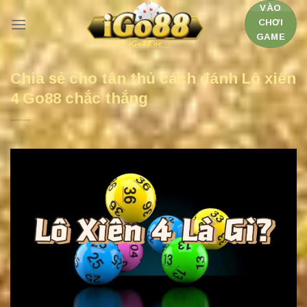
Chuyển
VÀO
CHƠI
đến
GAME
nội
dung
Chia sẻ cho tân thủ cách đánh Lô xiên
4 Go88 chắc thắng