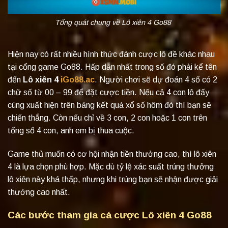
Tổng quát chung về Lô xiên 4 Go88
Hiện nay có rất nhiều hình thức đánh cược lô đề khác nhau
tại cổng game Go88. Hấp dẫn nhất trong số đó phải kể tên
đến
Lô xiên 4
iGo88.ac
. Người chơi sẽ dự đoán 4 số có 2
chữ số từ 00 – 99 để đặt cược tiền. Nếu cả 4 con lô đấy
cùng xuất hiện trên bảng kết quả xổ số hôm đó thì bạn sẽ
chiến thắng. Còn nếu chỉ về 3 con, 2 con hoặc 1 con trên
tổng số 4 con, anh em bị thua cuộc.
Game thủ muốn có cơ hội nhận tiền thưởng cao, thì lô xiên
4 là lựa chọn phù hợp. Mặc dù tỷ lệ xác suất trúng thưởng
lô xiên này khá thấp, nhưng khi trúng bạn sẽ nhận được giải
thưởng cao nhất.
Các bước tham gia cá cược Lô xiên 4 Go88