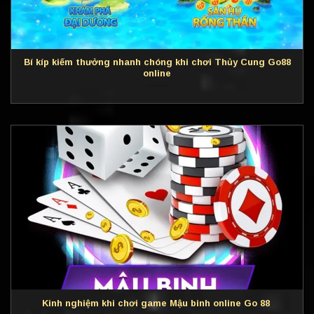
Bí kíp kiếm thưởng nhanh chóng khi chơi Thủy Cung Go88
online
Kinh nghiệm khi chơi game Mậu binh online Go 88