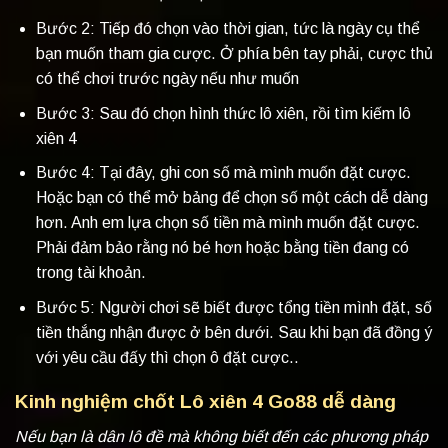
Bước 2: Tiếp đó chọn vào thời gian, tức là ngày cụ thể
bạn muốn tham gia cược. Ở phía bên tay phải, cược thủ
có thể chơi trước ngày nếu như muốn
Bước 3: Sau đó chọn hình thức lô xiên, rồi tìm kiếm lô
xiên 4
Bước 4: Tại đây, ghi con số mà mình muốn đặt cược.
Hoặc bạn có thể mở bảng để chọn số một cách dễ dàng
hơn. Anh em lựa chọn số tiền mà mình muốn đặt cược.
Phải đảm bảo rằng nó bé hơn hoặc bằng tiền đang có
trong tài khoản.
Bước 5: Người chơi sẽ biết được tổng tiền mình đặt, số
tiền thắng nhận được ở bên dưới. Sau khi bạn đã đồng ý
với yêu cầu đấy thì chọn ô đặt cược..
Kinh nghiệm chốt Lô xiên 4 Go88 dễ dàng
Nếu bạn là dân lô đề mà không biết đến các phương pháp