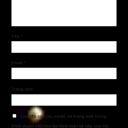
Tên
*
Email
*
Trang web
Lưu tên của tôi, email, và trang web trong
trình duyệt này cho lần bình luận kế tiếp của tôi.