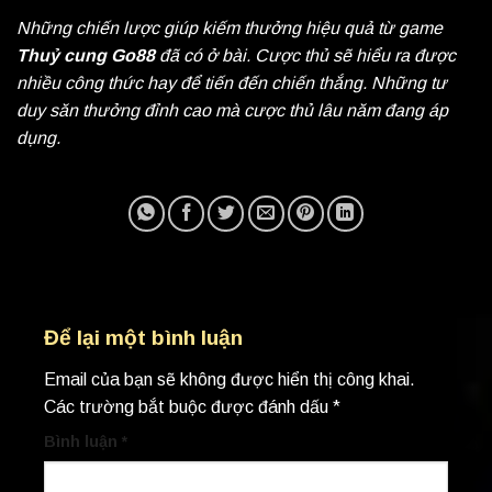
Những chiến lược giúp kiếm thưởng hiệu quả từ game
Thuỷ cung Go88
đã có ở bài. Cược thủ sẽ hiểu ra được
nhiều công thức hay để tiến đến chiến thắng. Những tư
duy săn thưởng đỉnh cao mà cược thủ lâu năm đang áp
dụng.
Để lại một bình luận
Email của bạn sẽ không được hiển thị công khai.
Các trường bắt buộc được đánh dấu
*
Bình luận
*