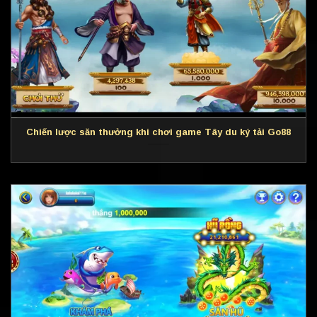
Chiến lược săn thưởng khi chơi game Tây du ký tải Go88