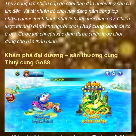
Thuỷ cung với nhiều cấp độ chơi hấp dẫn nhiều thợ săn cá
tìm đến. Và tất nhiên trò chơi này đang nằm trong top
những game thịnh hành nhất tính đến thời gian này. Chiến
lược tốt nhất dành cho người chơi
Thuỷ cung Go88
đã có
ở bài. Cược thủ chỉ cần xác định được chiến lược chơi
đúng cho bản thân mình.
Khám phá đại dương – săn thưởng cùng
Thuỷ cung Go88