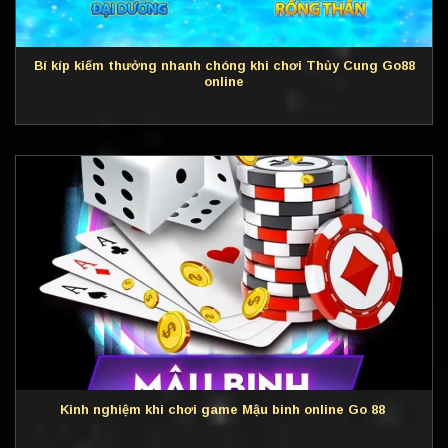
Bí kíp kiếm thưởng nhanh chóng khi chơi Thủy Cung Go88
online
Kinh nghiệm khi chơi game Mậu binh online Go 88