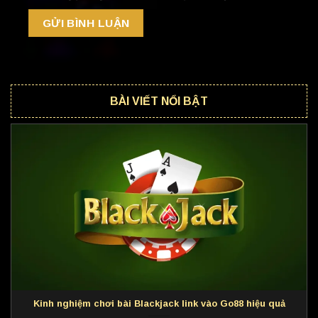
BÀI VIẾT NỔI BẬT
Kinh nghiệm chơi bài Blackjack link vào Go88 hiệu quả