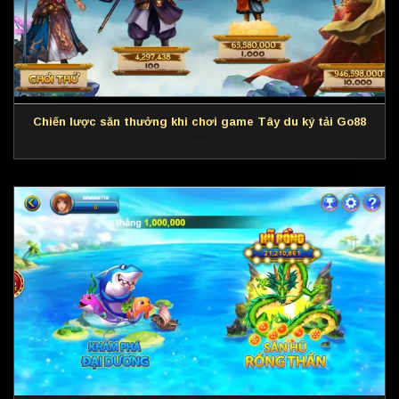
Chiến lược săn thưởng khi chơi game Tây du ký tải Go88