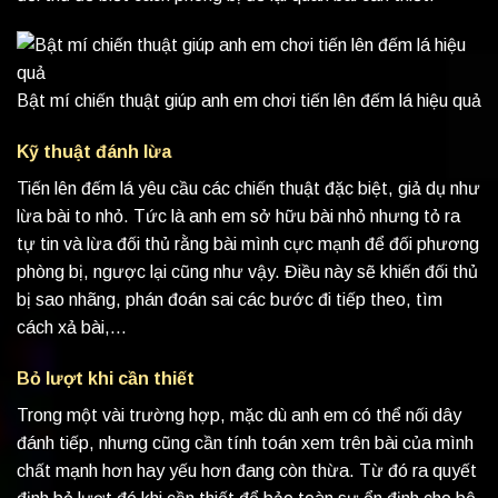
Bật mí chiến thuật giúp anh em chơi tiến lên đếm lá hiệu quả
Kỹ thuật đánh lừa
Tiến lên đếm lá yêu cầu các chiến thuật đặc biệt, giả dụ như
lừa bài to nhỏ. Tức là anh em sở hữu bài nhỏ nhưng tỏ ra
tự tin và lừa đối thủ rằng bài mình cực mạnh để đối phương
phòng bị, ngược lại cũng như vậy. Điều này sẽ khiến đối thủ
bị sao nhãng, phán đoán sai các bước đi tiếp theo, tìm
cách xả bài,…
Bỏ lượt khi cần thiết
Trong một vài trường hợp, mặc dù anh em có thể nối dây
đánh tiếp, nhưng cũng cần tính toán xem trên bài của mình
chất mạnh hơn hay yếu hơn đang còn thừa. Từ đó ra quyết