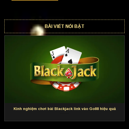
BÀI VIẾT NỔI BẬT
Kinh nghiệm chơi bài Blackjack link vào Go88 hiệu quả