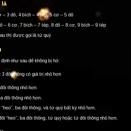
 lá
cơ – 3 dô, 4 bích – 4 tép, 5 cơ – 5 dô
 dô – 6 cơ, 7 bích – 7 tép, 8 dô – 8 cơ, 9 bích – 9 tép
hau thì được gọi là tứ quý
u
định như sau để không bị hớ:
3 đôi thông có giá trị nhỏ hơn
đôi thông nhỏ hơn
a đôi thông nhỏ hơn.
“heo”, ba đôi thông, và tứ quý bất kỳ nhỏ hơn.
ôi “heo”, ba đôi thông, tứ quý hoặc tứ đôi thông nhỏ hơn.