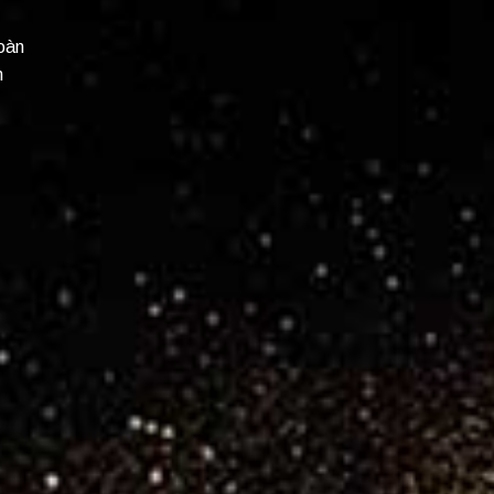
toàn
n