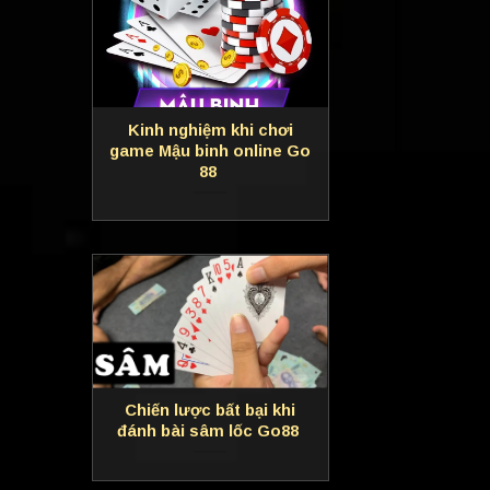
Kinh nghiệm khi chơi
game Mậu binh online Go
88
Chiến lược bất bại khi
đánh bài sâm lốc Go88