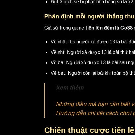
Đút 3 bích sẽ bị phạt tiền bằng số lá x2
Phân định mỗi người thắng th
Giả sử trong game
tiến lên đếm lá Go88
c
Về nhất: Là người xả được 13 lá bài đầu
Về nhì: Người xả được 13 lá bài thứ hai
Về ba: Người xả được 13 lá bài sau ngư
Về bét: Người còn lại bài khi toàn bộ th
Xem thêm
Những điều mà bạn cần biết về
Hướng dẫn chi tiết cách chơi 
Chiến thuật cược tiến lê