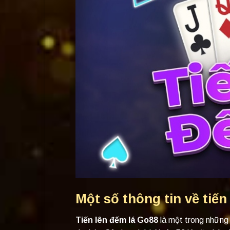
Một số thông tin về tiến
Tiến lên đếm lá Go88
là một trong những 