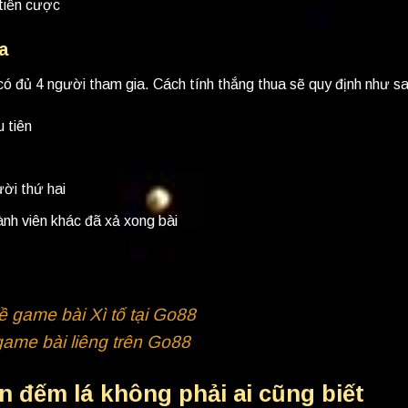
 tiền cược
ua
ó đủ 4 người tham gia. Cách tính thắng thua sẽ quy định như sa
 tiên
ời thứ hai
ành viên khác đã xả xong bài
 game bài Xì tố tại Go88
game bài liêng trên Go88
n đếm lá không phải ai cũng biết