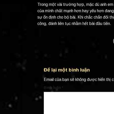
Trong một vài trường hợp, mặc dù anh em c
của mình chất mạnh hơn hay yếu hơn đang c
sự ổn định cho bộ bài. Khi chắc chắn đối t
công, đánh liên tục nhằm hết bài đầu tiên.
Để lại một bình luận
Email của bạn sẽ không được hiển thị c
Bình luận
*