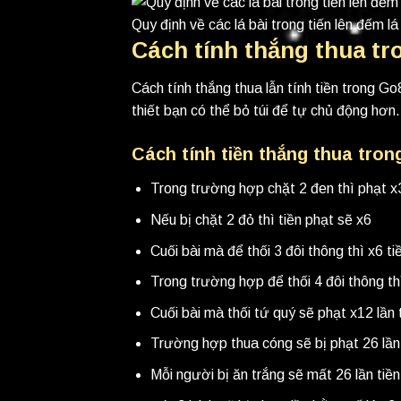
Quy định về các lá bài trong tiến lên đếm lá
Cách tính thắng thua tr
Cách tính thắng thua lẫn tính tiền trong G
thiết bạn có thể bỏ túi để tự chủ động hơn.
Cách tính tiền thắng thua tro
Trong trường hợp chặt 2 đen thì phạt x
Nếu bị chặt 2 đỏ thì tiền phạt sẽ x6
Cuối bài mà để thối 3 đôi thông thì x6 ti
Trong trường hợp để thối 4 đôi thông th
Cuối bài mà thối tứ quý sẽ phạt x12 lần
Trường hợp thua cóng sẽ bị phạt 26 lần
Mỗi người bị ăn trắng sẽ mất 26 lần tiề