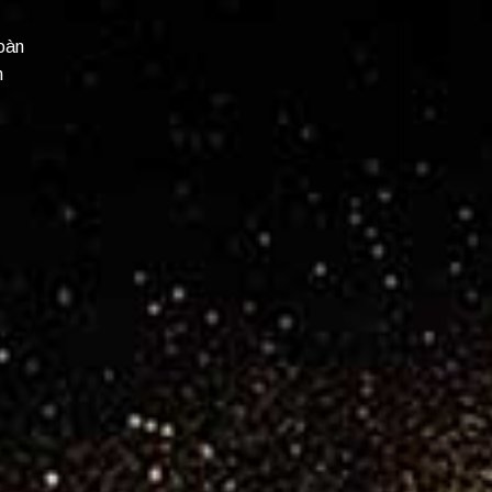
toàn
n