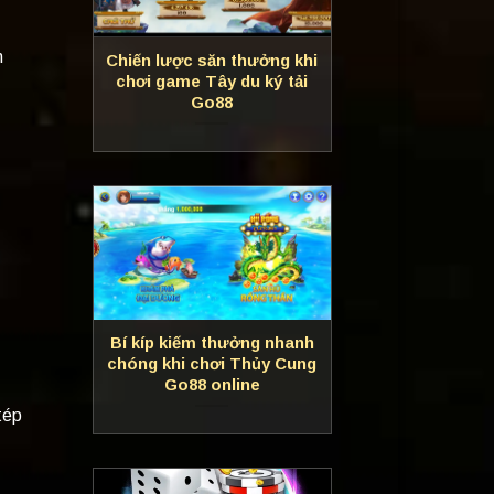
m
Chiến lược săn thưởng khi
chơi game Tây du ký tải
Go88
Bí kíp kiếm thưởng nhanh
chóng khi chơi Thủy Cung
Go88 online
tép