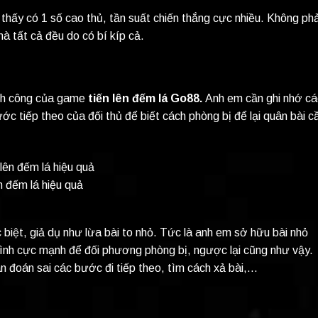
thấy có 1 số cao thủ, tần suất chiến thắng cực nhiều. Không phả
 tất cả đều do có bí kíp cả.
nh công của game
tiến lên đếm lá Go88.
Anh em cần ghi nhớ cá
ớc tiếp theo của đối thủ để biết cách phòng bị để lại quân bài c
n đếm lá hiệu quả
 biệt, giả dụ như lừa bài to nhỏ. Tức là anh em sở hữu bài nhỏ
 mình cực mạnh để đối phương phòng bị, ngược lại cũng như vậy.
án đoán sai các bước đi tiếp theo, tìm cách xả bài,…