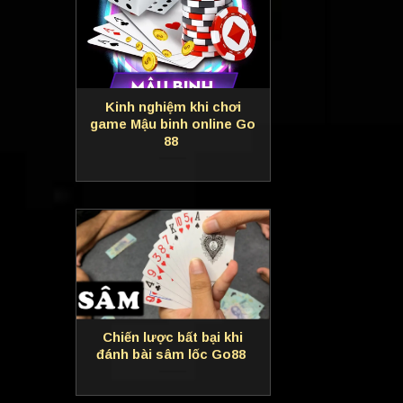
Kinh nghiệm khi chơi
game Mậu binh online Go
88
Chiến lược bất bại khi
đánh bài sâm lốc Go88