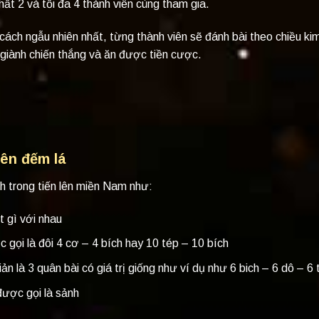
hất 2 và tối đa 4 thành viên cùng tham gia.
cách ngẫu nhiên nhất, từng thành viên sẽ đánh bài theo chiều ki
ẽ giành chiến thắng và ăn được tiền cược.
lên đếm lá
h trong tiến lên miền Nam như:
t gì với nhau
ợc gọi là đôi 4 cơ – 4 bích hay 10 tép – 10 bích
 là 3 quân bài có giá trị giống như ví dụ như 6 bich – 6 dô – 6 
 được gọi là sảnh