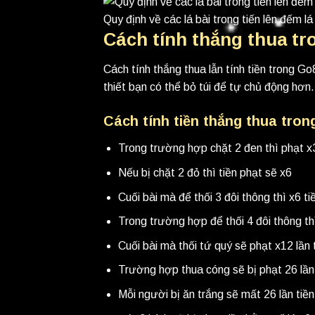
Quy định về các lá bài trong tiến lên đếm lá
Cách tính thắng thua tr
Cách tính thắng thua lẫn tính tiền trong G
thiết bạn có thể bỏ túi để tự chủ động hơn.
Cách tính tiền thắng thua tro
Trong trường hợp chặt 2 đen thì phạt x
Nếu bị chặt 2 đỏ thì tiền phạt sẽ x6
Cuối bài mà để thối 3 đôi thông thì x6 ti
Trong trường hợp để thối 4 đôi thông th
Cuối bài mà thối tứ quý sẽ phạt x12 lần
Trường hợp thua cóng sẽ bị phạt 26 lần
Mỗi người bị ăn trắng sẽ mất 26 lần tiề