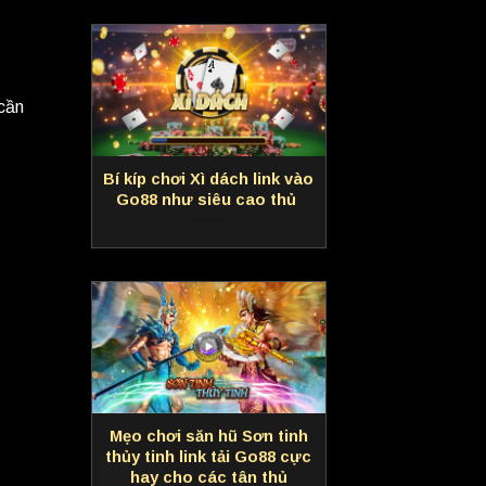
 cần
Bí kíp chơi Xì dách link vào
Go88 như siêu cao thủ
Mẹo chơi săn hũ Sơn tinh
thủy tinh link tải Go88 cực
hay cho các tân thủ