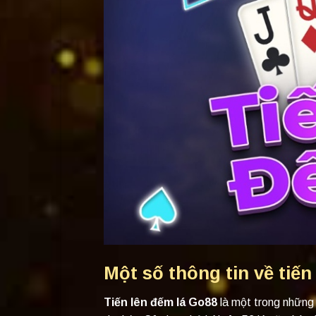
Một số thông tin về tiến
Tiến lên đếm lá Go88
là một trong những 