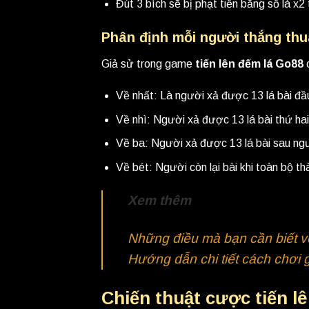
Đút 3 bích sẽ bị phạt tiền bằng số lá x2
Phân định mỗi người thắng th
Giả sử trong game
tiến lên đếm lá Go88
c
Về nhất: Là người xả được 13 lá bài đầu
Về nhì: Người xả được 13 lá bài thứ hai
Về ba: Người xả được 13 lá bài sau ngư
Về bét: Người còn lại bài khi toàn bộ th
Xem thêm
Những điều mà bạn cần biết về
Hướng dẫn chi tiết cách chơi 
Chiến thuật cược tiến lê