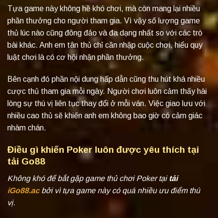
Tựa game này không hề khó chơi, mà còn mang lại nhiều
phần thưởng cho người tham gia. Vì vậy số lượng game
thủ lúc nào cũng đông đảo và đa dạng nhất so với các trò
bài khác. Anh em tân thủ chỉ cần nhập cuộc chơi, hiểu quy
luật chơi là có cơ hội nhận phần thưởng.
Bên cạnh đó phần nội dung hấp dẫn cũng thu hút khá nhiều
cược thủ tham gia mỗi ngày. Người chơi luôn cảm thấy hài
lòng sự thú vị liên tục thay đổi ở mỗi ván. Việc giao lưu với
nhiều cao thủ sẽ khiến anh em không bao giờ có cảm giác
nhàm chán.
Điều gì khiến Poker luôn được yêu thích tại
tải Go88
Không khó để bắt gặp game thủ chơi Poker tại
tải
iGo88.ac
bởi vì tựa game này có quá nhiều ưu điểm thú
vị.