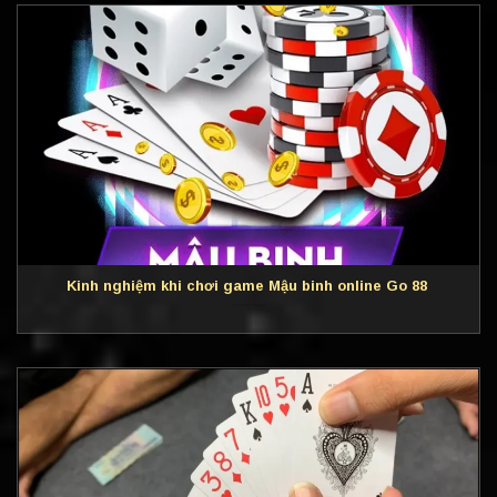
Kinh nghiệm khi chơi game Mậu binh online Go 88