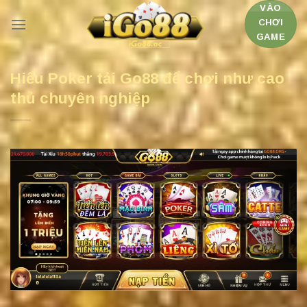
Chuyển
VÀO
CHƠI
đến
GAME
nội
dung
Hiểu Poker tải Go88 để chơi như cao
thủ chuyên nghiệp