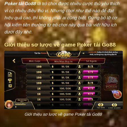
Poker tải Go88
là trò chơi được nhiều cược thủ yêu thích
vì có nhiều điều thú vị. Nhưng chơi như thế nào để đạt
hiệu quả cao, thì không phải ai cũng biết. Đừng bỏ lỡ cơ
hội kiếm tiền thưởng từ trò chơi này qua bài viết hữu ích
dưới đây nhé.
Giới thiệu sơ lược về game Poker tải Go88
Giới thiệu sơ lược về game Poker tải Go88