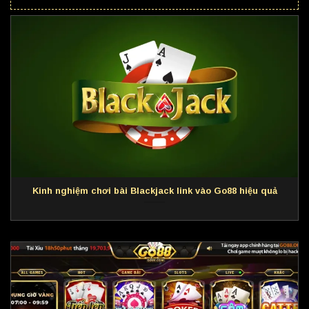
Kinh nghiệm chơi bài Blackjack link vào Go88 hiệu quả