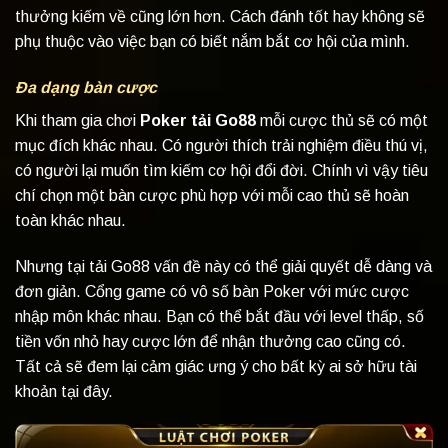
thưởng kiếm về cũng lớn hơn. Cách đánh tốt hay không sẽ
phụ thuộc vào việc bạn có biết nắm bắt cơ hội của mình.
Đa dạng bàn cược
Khi tham gia chơi
Poker tải Go88
mỗi cược thủ sẽ có một
mục đích khác nhau. Có người thích trải nghiệm điều thú vị,
có người lại muốn tìm kiếm cơ hội đổi đời. Chính vì vậy tiêu
chí chọn một bàn cược phù hợp với mỗi cao thủ sẽ hoàn
toàn khác nhau.
Nhưng tại tải Go88 vấn đề này có thể giải quyết dễ dàng và
đơn giản. Cổng game có vô số bàn Poker với mức cược
nhập môn khác nhau. Bạn có thể bắt đầu với level thấp, số
tiền vốn nhỏ hay cược lớn để nhận thưởng cao cũng có.
Tất cả sẽ đem lại cảm giác ưng ý cho bất kỳ ai sở hữu tài
khoản tại đây.