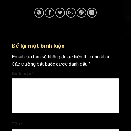
Để lại một bình luận
Email của bạn sẽ không được hiển thị công khai.
Các trường bắt buộc được đánh dấu
*
Bình luận
*
Tên
*