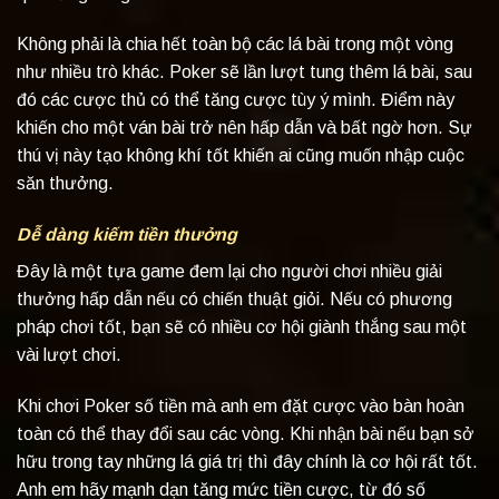
Không phải là chia hết toàn bộ các lá bài trong một vòng
như nhiều trò khác. Poker sẽ lần lượt tung thêm lá bài, sau
đó các cược thủ có thể tăng cược tùy ý mình. Điểm này
khiến cho một ván bài trở nên hấp dẫn và bất ngờ hơn. Sự
thú vị này tạo không khí tốt khiến ai cũng muốn nhập cuộc
săn thưởng.
Dễ dàng kiếm tiền thưởng
Đây là một tựa game đem lại cho người chơi nhiều giải
thưởng hấp dẫn nếu có chiến thuật giỏi. Nếu có phương
pháp chơi tốt, bạn sẽ có nhiều cơ hội giành thắng sau một
vài lượt chơi.
Khi chơi Poker số tiền mà anh em đặt cược vào bàn hoàn
toàn có thể thay đổi sau các vòng. Khi nhận bài nếu bạn sở
hữu trong tay những lá giá trị thì đây chính là cơ hội rất tốt.
Anh em hãy mạnh dạn tăng mức tiền cược, từ đó số