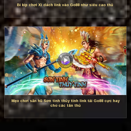
Bí kíp chơi Xì dách link vào Go88 như siêu cao thủ
Mẹo chơi săn hũ Sơn tinh thủy tinh link tải Go88 cực hay
cho các tân thủ