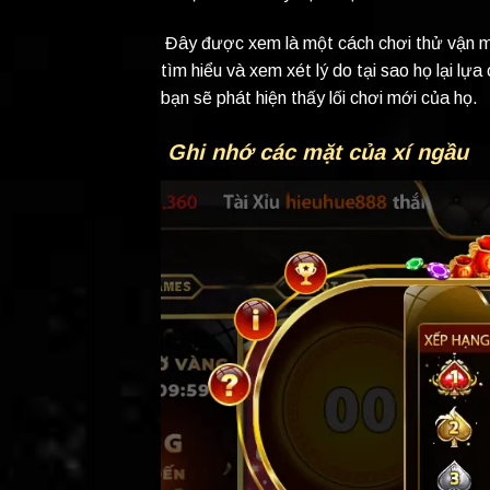
Đây được xem là một cách chơi thử vận ma
tìm hiểu và xem xét lý do tại sao họ lại lựa 
bạn sẽ phát hiện thấy lối chơi mới của họ.
Ghi nhớ các mặt của xí ngầu