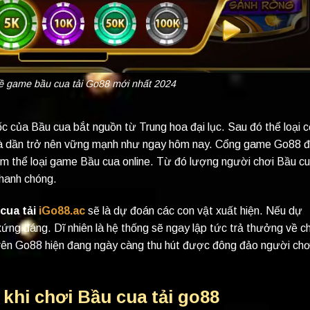
ề game bầu cua tải Go88 mới nhất 2024
c của Bầu cua bắt nguồn từ Trung hoa đại lục. Sau đó thể loại 
và dần trở nên vững mạnh như ngay hôm nay. Cổng game Go88 
hêm thể loại game Bầu cua online. Từ đó lượng người chơi Bầu c
nhanh chóng.
cua tải
iGo88.ac
sẽ là dự đoán các con vật xuất hiện. Nếu dự
ng đáng. Dĩ nhiên là hệ thống sẽ ngay lập tức trả thưởng về c
rên Go88 hiện đang ngày càng thu hút được đông đảo người chơ
khi chơi Bầu cua tải go88