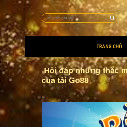
Chuyển
đến
nội
dung
TRANG CHỦ
Hỏi đáp những thắc m
cua tải Go88