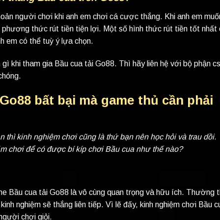
khoản người chơi khi anh em chơi cá cược thắng. Khi anh em muố
phương thức rút tiền tiện lợi. Một số hình thức rút tiền tốt nhất
 em có thể tuỳ ý lựa chọn.
ì khi tham gia Bầu cua tải Go88. Thì hãy liên hệ với bộ phận c
 chóng.
 Go88 bất bại mà game thủ cần phải
 thì kinh nghiệm chơi cũng là thứ bạn nên học hỏi và trau dồi.
m chơi để có được bí kíp chơi Bầu cua như thế nào?
e Bầu cua tải Go88 là vô cùng quan trọng và hữu ích. Thường t
 kinh nghiệm sẽ thắng liên tiếp. Vì lẽ đấy, kinh nghiệm chơi Bầu c
người chơi giỏi.