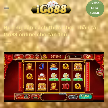
Chuyển
VÀO
CHƠI
đến
GAME
nội
dung
Hướng dẫn cách thức chơi Thần tài
Go88 online cho tân thủ