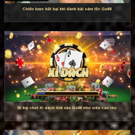
Chiến lược bất bại khi đánh bài sâm lốc Go88
Bí kíp chơi Xì dách link vào Go88 như siêu cao thủ