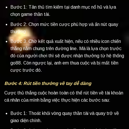
Bước 1: Tân thủ tìm kiếm tại danh mục nổ hũ và lựa
chọn game thần tài.
Bước 2: Chọn mức tiền cược phù hợp và ấn nút quay
thưởng
Bước 3: Chờ kết quả xuất hiện, nếu có nhiều icon chiến
thắng nằm chung trên đường line. Mà là lựa chọn trước
đó của người chơi thì sẽ được nhận thưởng từ hệ thống
go88. Còn ngược lại, anh em thua cuộc và bị mất tiền
cược trước đó.
Bước 4: Rút tiền thưởng về tay dễ dàng
Cược thủ thắng cuộc hoàn toàn có thể rút tiền về tài khoản
cá nhân của mình bằng việc thực hiện các bước sau:
Bước 1: Thoát khỏi vòng quay thần tài và quay trở về
giao diện chính.