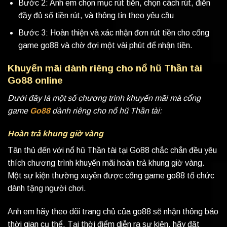
Bước 2: Anh em chọn mục rút tiền, chọn cách rút, điền
đầy đủ số tiền rút, và thông tin theo yêu cầu
Bước 3: Hoàn thiện và xác nhận đơn rút tiền cho cổng
game go88 và chờ đợi một vài phút để nhận tiền.
Khuyến mãi dành riêng cho nổ hũ Thần tài
Go88 online
Dưới đây là một số chương trình khuyến mãi mà cổng
game
Go88
dành riêng cho nổ hũ Thần tài:
Hoàn trả khung giờ vàng
Tân thủ đến với nổ hũ Thần tài tại Go88 chắc chắn đều yêu
thích chương trình khuyến mãi hoàn trả khung giờ vàng.
Một sự kiện thường xuyên được cổng game go88 tổ chức
dành tặng người chơi.
Anh em hãy theo dõi trang chủ của go88 sẽ nhận thông báo
thời gian cụ thể. Tại thời điểm diễn ra sự kiện, hãy đặt