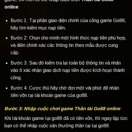
online
Bước 1: Tại phần giao diện chính của cổng game Go88,
hãy tìm kiếm mục nạp tiền.
Bước 2: Chọn cho mình một hình thức nạp tiền phù hợp,
và điền chính xác các thông tin theo mẫu được cung
cấp.
Bước 3: Sau đó kiểm tra lại toàn bộ thông tin và nhấn
vào ô xác nhận giao dịch nạp tiền được kích hoạt thành
công.
Bước 4: Cược thủ hãy chờ đợi một vài phút để nhận
tiền vốn tại tài khoản game của go88.
Bước 3: Nhập cuộc chơi game Thần tài Go88 online
Khi tài khoản game tại go88 đã có tiền vốn, thì ngay lập tức
bạn có thể nhập cuộc săn thưởng thần tại tại go88: