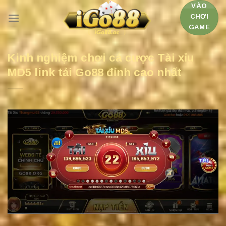
Chuyển
VÀO
CHƠI
đến
GAME
nội
dung
Kinh nghiệm chơi cá cược Tài xỉu
MD5 link tải Go88 đỉnh cao nhất