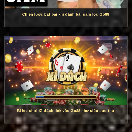
Chiến lược bất bại khi đánh bài sâm lốc Go88
Bí kíp chơi Xì dách link vào Go88 như siêu cao thủ