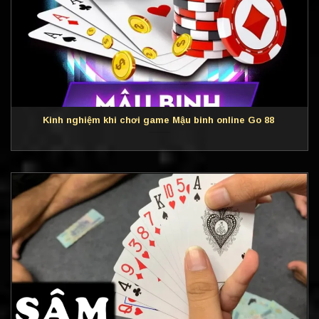
Kinh nghiệm khi chơi game Mậu binh online Go 88