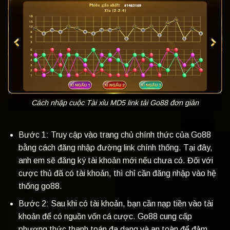
Cách nhập cuộc Tài xỉu MD5 link tải Go88 đơn giản
Bước 1: Truy cập vào trang chủ chính thức của Go88
bằng cách đăng nhập đường link chính thống. Tại đây,
anh em sẽ đăng ký tài khoản mới nếu chưa có. Đối với
cược thủ đã có tài khoản, thì chỉ cần đăng nhập vào hệ
thống go88.
Bước 2: Sau khi có tài khoản, bạn cần nạp tiền vào tài
khoản để có nguồn vốn cá cược. Go88 cung cấp
phương thức thanh toán đa dạng và an toàn để đảm