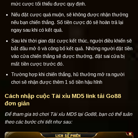
mức cược tối thiểu được quy định.
Nếu đặt cược quá muộn, sẽ không được nhận thưởng
nếu bạn chiến thắng. Số tiền cược đó sẽ hoàn trả lại
ngay sau khi có kết quả.
Sau khi thời gian đặt cược kết thúc, người điều khiển sẽ
bắt đầu mở ô và công bố kết quả. Những người đặt tiền
vào cửa chiến thắng sẽ được thưởng, đặt sai cửa bị
mất tiền cược trước đó.
Trường hợp khi chiến thắng, hũ thưởng mở ra người
chơi sẽ nhận được thêm 1 số tiền hậu hĩnh
Cách nhập cuộc Tài xỉu MD5 link tải Go88
đơn giản
Để tham gia trò chơi Tài xỉu MD5 tại Go88, bạn có thể tuân
theo các bước chi tiết như sau: