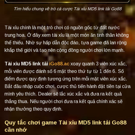
Tìm hiểu chung về trò cá cược Tài xỉu MD5 link tải Go88
Tài xỉu chính là một trò chơi có nguồn gốc từ đất nước
trung hoa. Ở đây xem tài xỉu là một món ăn tinh thần không
thể thiếu. Nhờ sự hấp dẫn độc đáo, tựa game đã lan rộng
khắp thế giới và tạo nên cộng đồng người chơi lớn mạnh.
Tài xỉu MD5 link tải
iGo88.ac
xoay quanh 3 viên xúc xắc,
mỗi viên được đánh số 6 mặt theo thứ tự từ 1 đến 6. Số
điểm được quy định tương ứng trên mỗi mặt viên xúc xắc.
Bắt đầu nhập cuộc chơi, cược thủ tiến hành đặt tiền tại cửa
mình yêu thích. Dealer sẽ lắc xúc xắc và đưa ra kết quả
thắng thua. Nếu người chơi đưa ra kết quả chính xác sẽ
nhận thưởng theo quy định.
Quy tắc chơi game Tài xỉu MD5 link tải Go88
cần nhớ