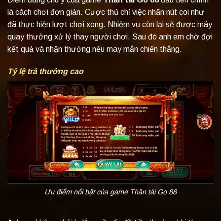
là cách chơi đơn giản. Cược thủ chỉ việc nhấn nút coi như
đã thực hiện lượt chơi xong. Nhiệm vụ còn lại sẽ được máy
quay thưởng xử lý thay người chơi. Sau đó anh em chờ đợi
kết quả và nhận thưởng nếu may mắn chiến thắng.
Tỷ lệ trả thưởng cao
Ưu điểm nổi bật của game Thần tài Go 88