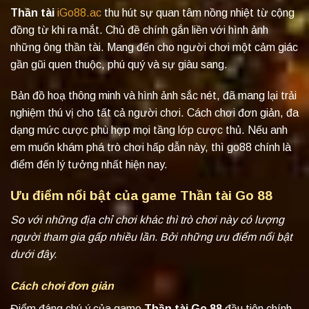
Thần tài
iGo88.ac
thu hút sự quan tâm nồng nhiệt từ cộng
đồng từ khi ra mắt. Chủ đề chính gắn liền với hình ảnh
những ông thần tài. Mang đến cho người chơi một cảm giác
gần gũi quen thuộc, phú quý và sự giàu sang.
Bản đồ hoạ thông minh và hình ảnh sắc nét, đã mang lại trải
nghiệm thú vị cho tất cả người chơi. Cách chơi đơn giản, đa
dạng mức cược phù hợp mọi tầng lớp cược thủ. Nếu anh
em muốn khám phá trò chơi hấp dẫn này, thì go88 chính là
điểm đến lý tưởng nhất hiện nay.
Ưu điểm nổi bật của game Thần tài Go 88
So với những địa chỉ chơi khác thì trò chơi này có lượng
người tham gia gấp nhiều lần. Bởi những ưu điểm nổi bật
dưới đây.
Cách chơi đơn giản
Điểm đáng chú ý của game
Thần tài Go 88
đầu tiên chính