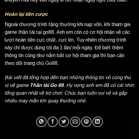
Hoàn lại tiền cược
Ngoài chương trình tặng thưởng khi nạp vốn, khi tham gia
game thần tài tại go88. Anh em còn có cơ hội nhận về các
lượt hoàn tiền cực chất, cực lời. Tuy nhiên chương trình
này chỉ được dùng tối đa 1 lần/ mỗi ngày. Để biết thêm
thông tin cũng như nắm bắt cơ hội tham gia thì bạn cần
theo dõi trang chủ Go88.
Bài viết đã tổng hợp đến bạn những thông tin vô cùng thú
vị về game
Thần tài Go 88
. Hy vọng anh em đã có cái nhìn
tổng quan nhất về trò chơi. Chúc bạn luôn vui vẻ và gặp
nhiều may mắn khi quay thưởng nhé.