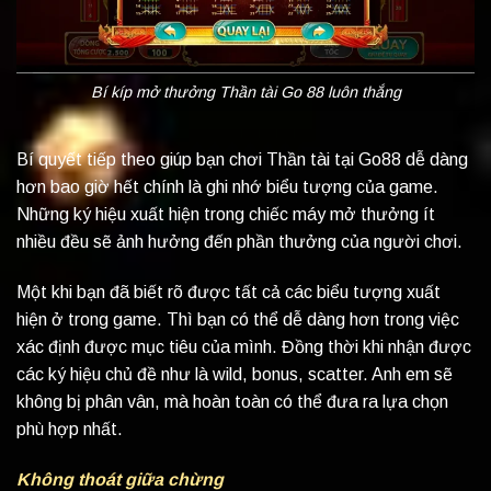
Bí kíp mở thưởng Thần tài Go 88 luôn thắng
Bí quyết tiếp theo giúp bạn chơi Thần tài tại Go88 dễ dàng
hơn bao giờ hết chính là ghi nhớ biểu tượng của game.
Những ký hiệu xuất hiện trong chiếc máy mở thưởng ít
nhiều đều sẽ ảnh hưởng đến phần thưởng của người chơi.
Một khi bạn đã biết rõ được tất cả các biểu tượng xuất
hiện ở trong game. Thì bạn có thể dễ dàng hơn trong việc
xác định được mục tiêu của mình. Đồng thời khi nhận được
các ký hiệu chủ đề như là wild, bonus, scatter. Anh em sẽ
không bị phân vân, mà hoàn toàn có thể đưa ra lựa chọn
phù hợp nhất.
Không thoát giữa chừng