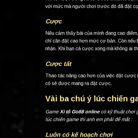
với mức mà người chơi trước đó đã đặt cọ
Cược
Nếu cảm thấy bài của mình đang cao điểm,
chỉ cần đặt cao hơn mức cơ bản. Còn nếu 
nhận. Khi bạn cá cược xong mà không ai th
Cược tất
Thao tác nâng cao hơn của việc đặt cược là
có sẽ được mang ra đặt cược.
Vài ba chú ý lúc chiến g
Game
Xì tố Go88 online
có kỹ thuật chơi 
lúc chiến game thì anh em phải để mắt :
Luôn có kế hoạch chơi