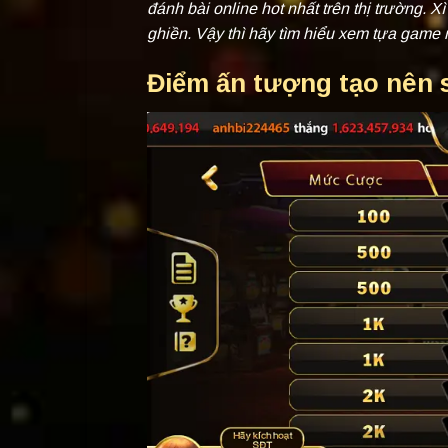
đánh bài online hot nhất trên thị trường.
ghiền. Vậy thì hãy tìm hiểu xem tựa game
Điểm ấn tượng tạo nên s