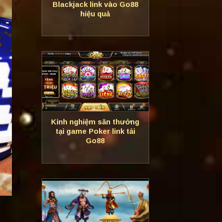
Blackjack link vào Go88
hiệu quả
Kinh nghiệm săn thưởng
tại game Poker link tải
Go88