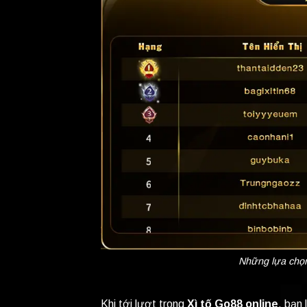
Những lựa chọn
Khi tới lượt trong
Xì tố Go88 online
, bạn