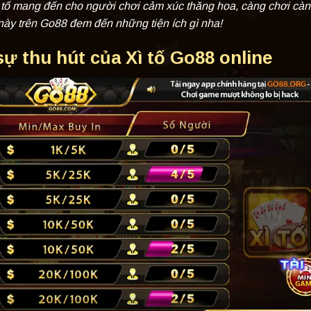
 Xì tố mang đến cho người chơi cảm xúc thăng hoa, càng chơi cà
 này trên Go88 đem đến những tiện ích gì nha!
ự thu hút của Xì tố Go88 online