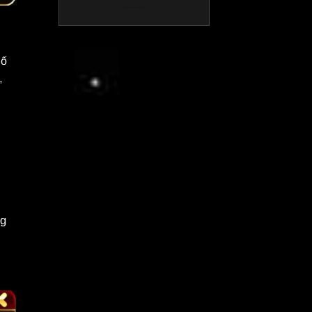
số
,
ng