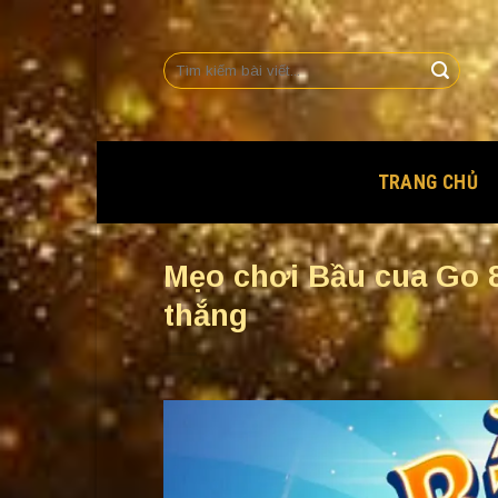
Chuyển
đến
nội
dung
TRANG CHỦ
Mẹo chơi Bầu cua Go 8
thắng