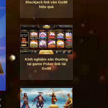
Blackjack link vào Go88
hiệu quả
Kinh nghiệm săn thưởng
tại game Poker link tải
Go88
y
n