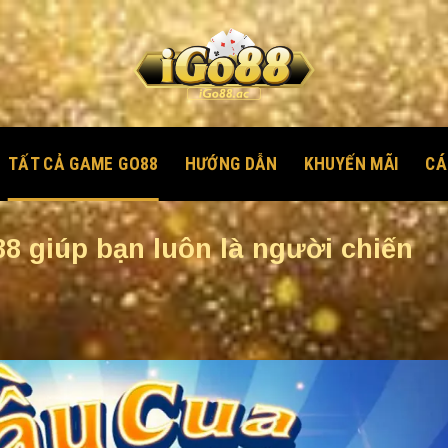
TẤT CẢ GAME GO88
HƯỚNG DẪN
KHUYẾN MÃI
CÁ
8 giúp bạn luôn là người chiến