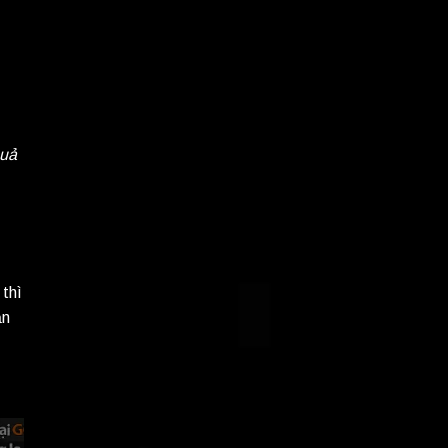
quả
 thì
ản