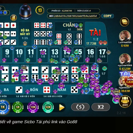
 tiết về game Sicbo Tài phú link vào Go88