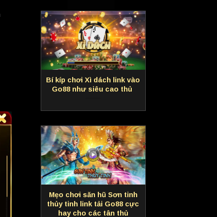
n
Bí kíp chơi Xì dách link vào
Go88 như siêu cao thủ
Mẹo chơi săn hũ Sơn tinh
thủy tinh link tải Go88 cực
hay cho các tân thủ