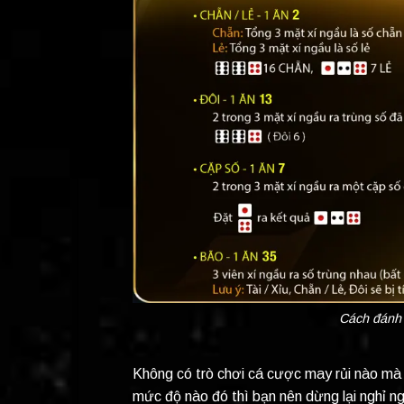
Cách đánh 
Không có trò chơi cá cược may rủi nào mà c
mức độ nào đó thì bạn nên dừng lại nghỉ n