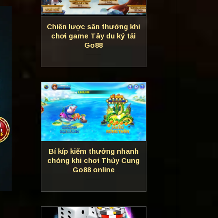
Chiến lược săn thưởng khi
chơi game Tây du ký tải
Go88
Bí kíp kiếm thưởng nhanh
chóng khi chơi Thủy Cung
Go88 online