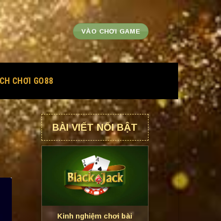
VÀO CHƠI GAME
CH CHƠI GO88
BÀI VIẾT NỔI BẬT
Kinh nghiệm chơi bài