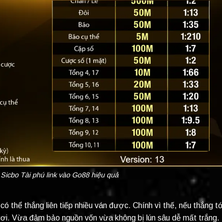
Sicbo Tài phú link vào Go88 hiệu quả
ó thể thắng liên tiếp nhiều ván được. Chính vì thế, nếu thắng tớ
gơi. Vừa đảm bảo nguồn vốn vừa không bị lún sâu dễ mất trắng.