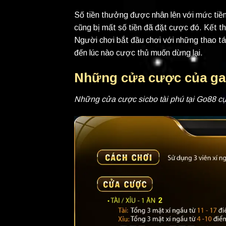
Số tiền thưởng được nhân lên với mức tiền
cũng bị mất số tiền đã đặt cược đó. Kết 
Người chơi bắt đầu chơi với những thao tá
đến lúc nào cược thủ muốn dừng lại.
Những cửa cược của ga
Những cửa cược sicbo tài phú tại Go88 cụ