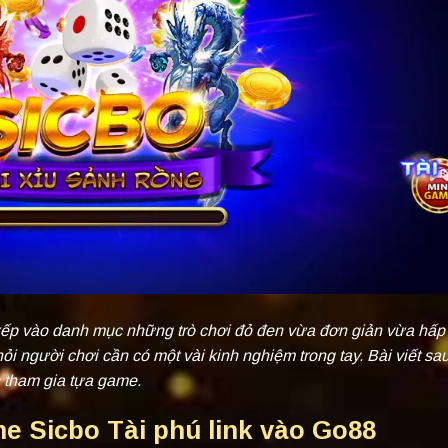
ếp vào danh mục những trò chơi đỏ đen vừa đơn giản vừa hấp
hỏi người chơi cần có một vài kinh nghiệm trong tay. Bài viết sa
n tham gia tựa game.
me Sicbo Tài phú link vào Go88