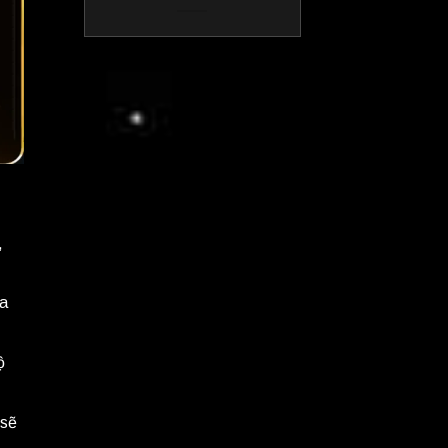
,
ựa
ộ
 sẽ