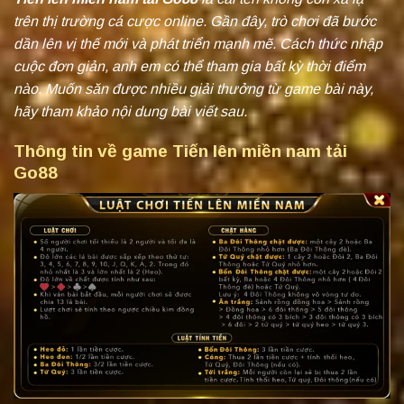
trên thị trường cá cược online. Gần đây, trò chơi đã bước
dần lên vị thế mới và phát triển mạnh mẽ. Cách thức nhập
cuộc đơn giản, anh em có thể tham gia bất kỳ thời điểm
nào. Muốn săn được nhiều giải thưởng từ game bài này,
hãy tham khảo nội dung bài viết sau.
Thông tin về game Tiến lên miền nam tải
Go88