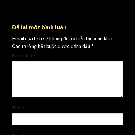
Để lại một bình luận
Email của bạn sẽ không được hiển thị công khai.
Các trường bắt buộc được đánh dấu
*
Bình luận
*
Tên
*