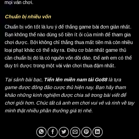
mọi ván chơi.
Chuẩn bị nhiều vốn
Chuẩn bị vốn tốt là lưu ý để thắng game bài đơn giản nhất.
Bạn không thể nào dùng số tiền ít ỏi của mình để tham gia
chơi được. Bởi không chỉ thắng thua mất tiền mà còn nhiều
loại phạt khác có thể xảy ra. Điều cơ bản nhất game thủ
cần chuẩn bị đó là có nguồn vốn dồi dào. Để anh em có thể
duy trì được trong một vài ván chơi thua đậm nhất.
Tại sảnh bài bạc,
Tiến lên miền nam tải Go88
là tựa
game được đông đảo cược thủ hiện nay. Bạn hãy tham
khảo những kinh nghiệm được chia sẻ trong bài viết để
chơi giỏi hơn. Chúc tất cả anh em chơi vui vẻ và rinh về tay
mình thật nhiều phần thưởng giá trị nhé.