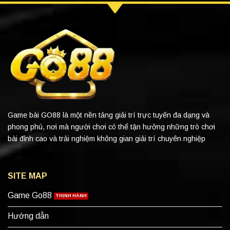
Game bài GO88 là một nền tảng giải trí trực tuyến đa dạng và
phong phú, nơi mà người chơi có thể tận hưởng những trò chơi
bài đỉnh cao và trải nghiệm không gian giải trí chuyên nghiệp
SITE MAP
Game Go88
Hướng dẫn