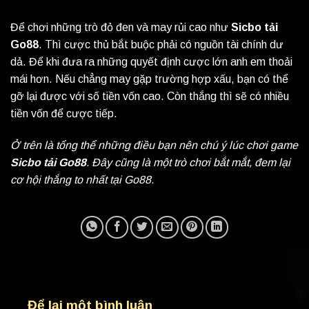
Để chơi những trò đỏ đen và may rủi cao như
Sicbo tải
Go88
. Thì cược thủ bắt buộc phải có nguồn tài chính dư
dả. Để khi đưa ra những quyết định cược lớn anh em thoải
mái hơn. Nếu chẳng may gặp trường hợp xấu, bạn có thể
gỡ lại được với số tiền vốn cao. Còn thắng thì sẽ có nhiều
tiền vốn để cược tiếp.
Ở trên là tổng thể những điều bạn nên chú ý lúc chơi game
Sicbo tải Go88
. Đây cũng là một trò chơi bắt mắt, đem lại
cơ hội thắng to nhất tại Go88.
Để lại một bình luận