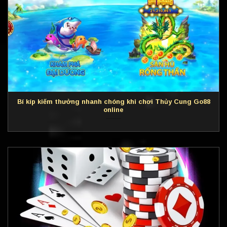
Bí kíp kiếm thưởng nhanh chóng khi chơi Thủy Cung Go88
online