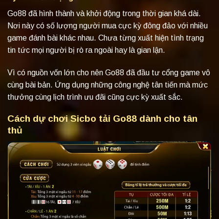
Go88 đã hình thành và khởi động trong thời gian khá dài.
Nơi này có số lượng người mua cực kỳ đông đảo với nhiều
game đánh bài khác nhau. Chưa từng xuất hiện tình trạng
tin tức mọi người bị rò ra ngoài hay là gian lận.
Vì có nguồn vốn lớn cho nên Go88 đã đầu tư cổng game vô
cùng bài bản. Ứng dụng những công nghệ tân tiến mà mức
thưởng cùng lịch trình ưu đãi cũng cực kỳ xuất sắc.
Cách dự chơi Sicbo tải Go88 dành cho tân
thủ