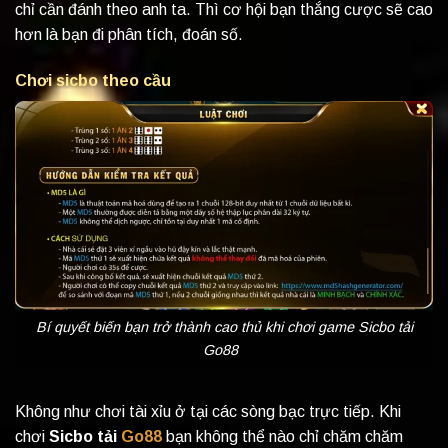
chỉ cần đánh theo anh ta. Thì cơ hội bạn thắng cược sẽ cao
hơn là bạn đi phân tích, đoán số.
Chơi sicbo theo cầu
Bí quyết biến bạn trở thành cao thủ khi chơi game Sicbo tải
Go88
Không như chơi tài xỉu ở tại các sòng bạc trực tiếp. Khi
chơi
Sicbo tải
Go88
bạn không thể nào chỉ chăm chăm