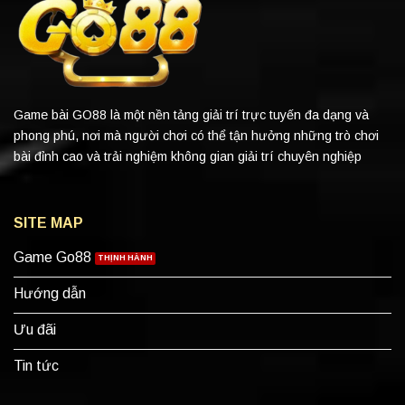
Game bài GO88 là một nền tảng giải trí trực tuyến đa dạng và
phong phú, nơi mà người chơi có thể tận hưởng những trò chơi
bài đỉnh cao và trải nghiệm không gian giải trí chuyên nghiệp
SITE MAP
Game Go88
Hướng dẫn
Ưu đãi
Tin tức