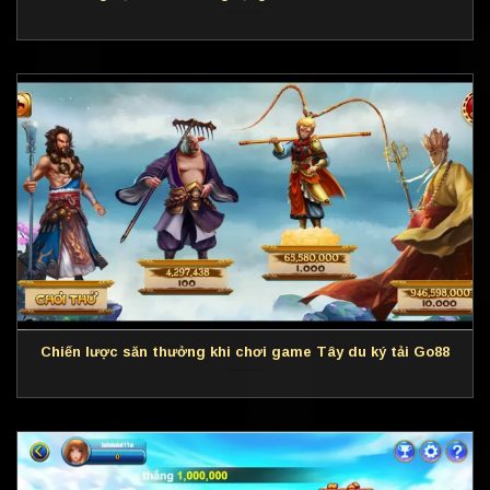
Chiến lược săn thưởng khi chơi game Tây du ký tải Go88