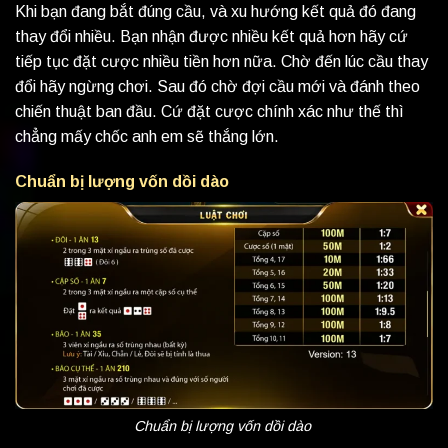
Khi bạn đang bắt đúng cầu, và xu hướng kết quả đó đang
thay đổi nhiều. Bạn nhận được nhiều kết quả hơn hãy cứ
tiếp tục đặt cược nhiều tiền hơn nữa. Chờ đến lúc cầu thay
đổi hãy ngừng chơi. Sau đó chờ đợi cầu mới và đánh theo
chiến thuật ban đầu. Cứ đặt cược chính xác như thế thì
chẳng mấy chốc anh em sẽ thắng lớn.
Chuẩn bị lượng vốn dồi dào
Chuẩn bị lượng vốn dồi dào