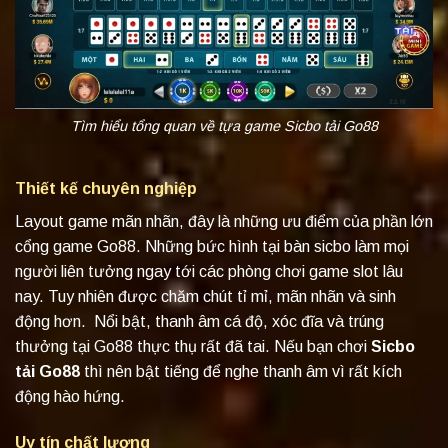
Tìm hiểu tổng quan về tựa game Sicbo tải Go88
Thiết kế chuyên nghiệp
Layout game mãn nhãn, đây là những ưu điểm của phần lớn
cổng game Go88. Những bức hình tại bàn sicbo làm mọi
người liên tưởng ngay tới các phòng chơi game slot lâu
nay. Tuy nhiên được chăm chút tỉ mỉ, mãn nhãn và sinh
động hơn. Nổi bật, thanh âm cá độ, xóc đĩa và trúng
thưởng tại Go88 thực thụ rất đã tai. Nếu bạn chơi
Sicbo
tải Go88
thì nên bật tiếng để nghe thanh âm vì rất kích
động hào hứng.
Uy tín chất lượng