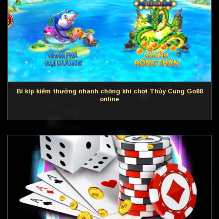
Bí kíp kiếm thưởng nhanh chóng khi chơi Thủy Cung Go88
online