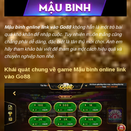
Mậu binh online link vào Go88
không hẳn là một trò bài
quá khó khăn để nhập cuộc. Tuy nhiên muốn thắng cũng
chẳng phải dễ dàng, đặc biệt là tân thủ mới chơi. Anh em
hãy tham khảo bài viết để tham gia một cách hiệu quả và
chuyên nghiệp hơn nhé.
Khái quát chung về game Mậu binh online link
vào Go88