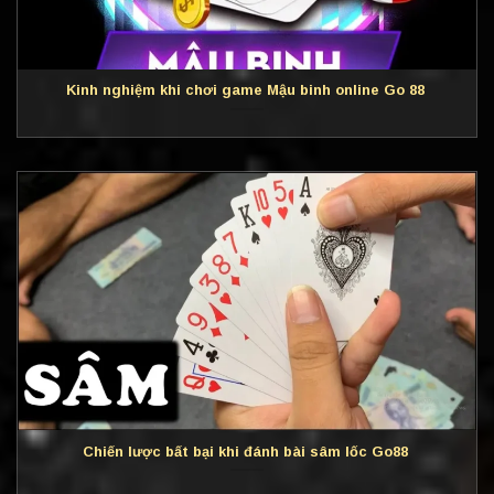
Kinh nghiệm khi chơi game Mậu binh online Go 88
Chiến lược bất bại khi đánh bài sâm lốc Go88