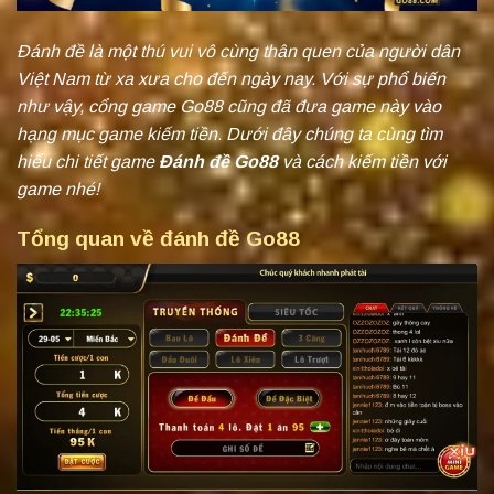
Đánh đề là một thú vui vô cùng thân quen của người dân
Việt Nam từ xa xưa cho đến ngày nay. Với sự phổ biến
như vậy, cổng game Go88 cũng đã đưa game này vào
hạng mục game kiếm tiền. Dưới đây chúng ta cùng tìm
hiểu chi tiết game
Đánh đề Go88
và cách kiếm tiền với
game nhé!
Tổng quan về đánh đề Go88