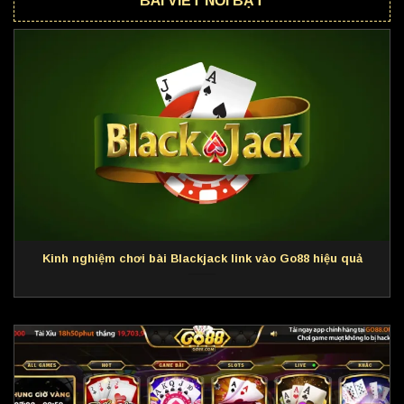
BÀI VIẾT NỔI BẬT
Kinh nghiệm chơi bài Blackjack link vào Go88 hiệu quả