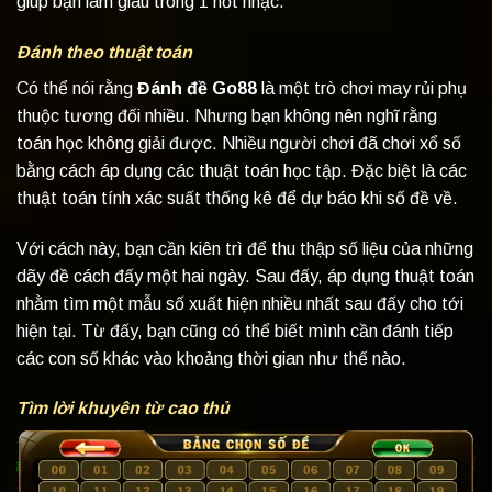
giúp bạn làm giàu trong 1 nốt nhạc.
Đánh theo thuật toán
Có thể nói rằng
Đánh đề Go88
là một trò chơi may rủi phụ
thuộc tương đối nhiều. Nhưng bạn không nên nghĩ rằng
toán học không giải được. Nhiều người chơi đã chơi xổ số
bằng cách áp dụng các thuật toán học tập. Đặc biệt là các
thuật toán tính xác suất thống kê để dự báo khi số đề về.
Với cách này, bạn cần kiên trì để thu thập số liệu của những
dãy đề cách đấy một hai ngày. Sau đấy, áp dụng thuật toán
nhằm tìm một mẫu số xuất hiện nhiều nhất sau đấy cho tới
hiện tại. Từ đấy, bạn cũng có thể biết mình cần đánh tiếp
các con số khác vào khoảng thời gian như thế nào.
Tìm lời khuyên từ cao thủ