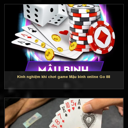
Kinh nghiệm khi chơi game Mậu binh online Go 88