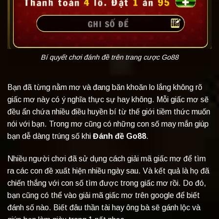
Bí quyết chơi đánh đề trên trang cược Go88
Bạn đã từng nằm mơ và đang băn khoăn lo lắng không rõ
giấc mơ này có ý nghĩa thực sự hay không. Mỗi giấc mơ sẽ
đều ẩn chứa nhiều điều huyền bí từ thế giới tiềm thức muốn
nói với bạn. Trong mơ cũng có những con số may mắn giúp
bạn dễ dàng trúng số khi
Đánh đề Go88
.
Nhiều người chơi đã sử dụng cách giải mã giấc mơ để tìm
ra các con đề xuất hiện nhiều ngày sau. Và kết quả là họ đã
chiến thắng với con số tìm được trong giấc mơ rồi. Do đó,
bạn cũng có thể vào giải mã giấc mơ trên google để biết
đánh số nào. Biết đâu thần tài hay ông bà sẽ gánh lộc và