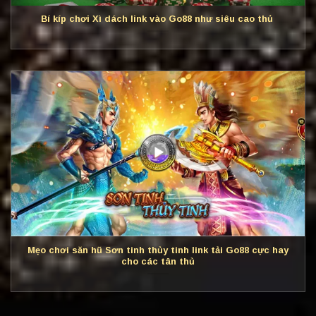
Bí kíp chơi Xì dách link vào Go88 như siêu cao thủ
Mẹo chơi săn hũ Sơn tinh thủy tinh link tải Go88 cực hay
cho các tân thủ