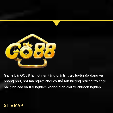
Game bài GO88 là một nền tảng giải trí trực tuyến đa dạng và
phong phú, nơi mà người chơi có thể tận hưởng những trò chơi
bài đỉnh cao và trải nghiệm không gian giải trí chuyên nghiệp
SITE MAP