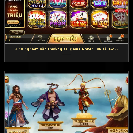
Kinh nghiệm săn thưởng tại game Poker link tải Go88