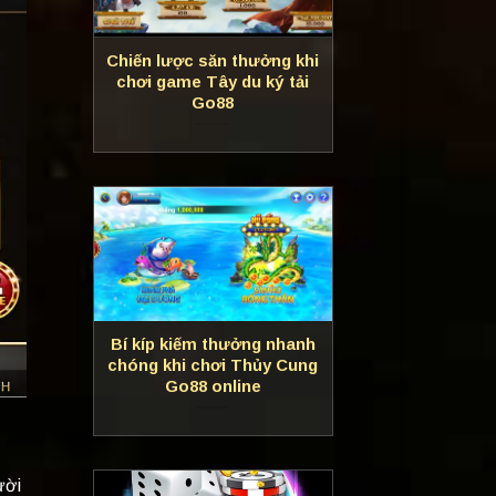
Chiến lược săn thưởng khi
chơi game Tây du ký tải
Go88
Bí kíp kiếm thưởng nhanh
chóng khi chơi Thủy Cung
Go88 online
ười