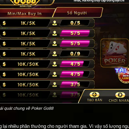
ái quát chung về Poker Go88
 lại nhiều phần thưởng cho người tham gia. Vì vậy số lượng ng