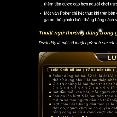
thêm tiền cược cao hơn người chơi tr
Một ván Poker chỉ kết thúc khi trên bà
game thủ giành chiến thắng bằng cách 
Thuật ngữ thường dùng trong
Dưới đây là một số thuật ngữ anh em cần b