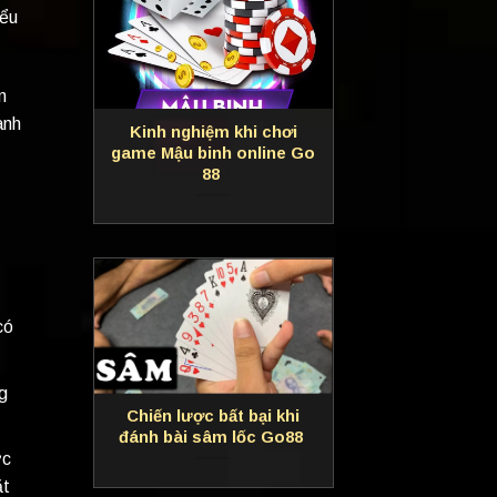
iểu
m
anh
Kinh nghiệm khi chơi
game Mậu binh online Go
88
có
g
Chiến lược bất bại khi
đánh bài sâm lốc Go88
ớc
ặt