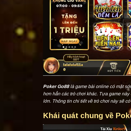
Poker Go88
là game bài online có mặt sớm 
hơn hẳn các trò chơi khác. Tựa game này c
lớn. Thông tin chi tiết về trò chơi này
sẽ có
Khái quát chung về Po