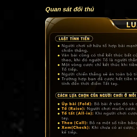
Quan sát đối thủ