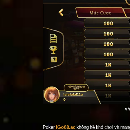
Kh
Poker
iGo88.ac
không hề khó chơi và mang