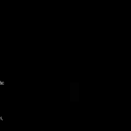
ác
i,