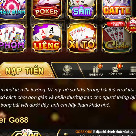
nhất trên thị trường. Vì vậy, nó sở hữu lượng bài thủ vượt trội
ó cách chơi đơn giản và phần thưởng trao cho người thắng lại 
 trong bài viết dưới đây, anh em hãy tham khảo nhé.
ker Go88