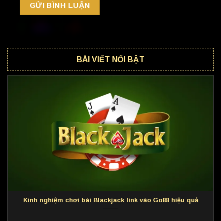
BÀI VIẾT NỔI BẬT
Kinh nghiệm chơi bài Blackjack link vào Go88 hiệu quả