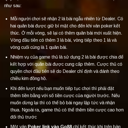
như sau:
Mỗi người chơi sẽ nhận 2 lá bài ngẫu nhiên từ Dealer. Có
hai quân bài được giữ bí mật cho đến khi ván poker kết
thúc. Ở mỗi vòng, sẽ lại có thêm quân bài mới xuất hiện.
Vòng đầu tiên có thêm 3 lá bài, vòng tiếp theo 1 lá và
vòng cuối cùng là 1 quân bài.
Nhiệm vụ của game thủ là sử dụng 2 lá bài được chia để
kết hợp với quân bài được cung cấp thêm. Cược thủ có
quyền chơi đầu tiên sẽ do Dealer chỉ định và đánh theo
chiều kim đồng hồ.
Khi đến lượt nếu bạn muốn tiếp tục chơi thì phải đặt
thêm tiền bằng với số tiền cược của người trước. Nếu
muốn dừng lại thì có thể bỏ bài ngay lập tức và nhận
thua. Ngoài ra, game thủ có thể thêm tiền cược cao hơn
đối thủ trước
Một ván
Poker link vào Go88
chỉ kết thúc khi trên bàn