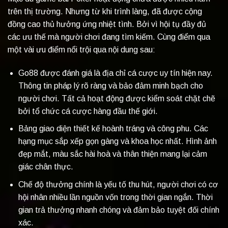
trên thị trường. Nhưng từ khi trình làng, đã được cộng
đồng cao thủ hưởng ứng nhiệt tình. Bởi vì hội tụ đầy đủ
các ưu thế mà người chơi đang tìm kiếm. Cùng điểm qua
một vài ưu điểm nổi trội qua nội dung sau:
Go88 được đánh giá là địa chỉ cá cược uy tín hiện nay.
Thông tin pháp lý rõ ràng và bảo đảm minh bạch cho
người chơi. Tất cả hoạt động được kiểm soát chặt chẽ
bởi tổ chức cá cược hàng đầu thế giới.
Bảng giao diện thiết kế hoành tráng và công phu. Các
hạng mục sắp xếp gọn gàng và khoa học nhất. Hình ảnh
đẹp mắt, màu sắc hài hoà và thân thiện mang lại cảm
giác chân thực.
Chế độ thưởng chính là yếu tố thu hút, người chơi có cơ
hội nhân nhiều lần nguồn vốn trong thời gian ngắn. Thời
gian trả thưởng nhanh chóng và đảm bảo tuyệt đối chính
xác.