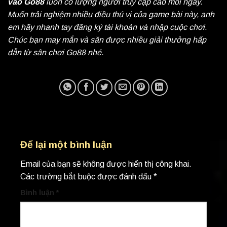
vào Go88
luôn có lượng người truy cập cao mỗi ngày.
Muốn trải nghiệm nhiều điều thú vị của game bài này, anh
em hãy nhanh tay đăng ký tài khoản và nhập cuộc chơi.
Chúc bạn may mắn và săn được nhiều giải thưởng hấp
dẫn từ sân chơi Go88 nhé.
Để lại một bình luận
Email của bạn sẽ không được hiển thị công khai.
Các trường bắt buộc được đánh dấu
*
Bình luận
*