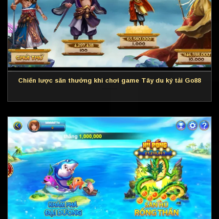
Chiến lược săn thưởng khi chơi game Tây du ký tải Go88