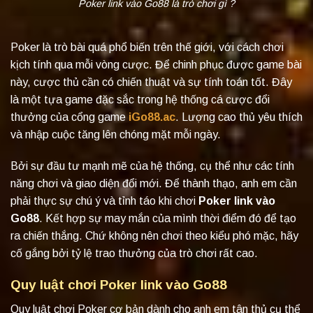
Poker link vào Go88 là trò chơi gì ?
Poker là trò bài quá phổ biến trên thế giới, với cách chơi
kịch tính qua mỗi vòng cược. Để chinh phục được game bài
này, cược thủ cần có chiến thuật và sự tính toán tốt. Đây
là một tựa game đặc sắc trong hệ thống cá cược đổi
thưởng của cổng game
iGo88.ac
. Lượng cao thủ yêu thích
và nhập cuộc tăng lên chóng mặt mỗi ngày.
Bởi sự đầu tư mạnh mẽ của hệ thống, cụ thể như các tính
năng chơi và giao diện đổi mới. Để thành thạo, anh em cần
phải thực sự chú ý và tỉnh táo khi chơi
Poker link vào
Go88
. Kết hợp sự may mắn của mình thời điểm đó để tạo
ra chiến thắng. Chứ không nên chơi theo kiểu phó mặc, hãy
cố gắng bởi tỷ lệ trao thưởng của trò chơi rất cao.
Quy luật chơi Poker link vào Go88
Quy luật chơi Poker cơ bản dành cho anh em tân thủ cụ thể