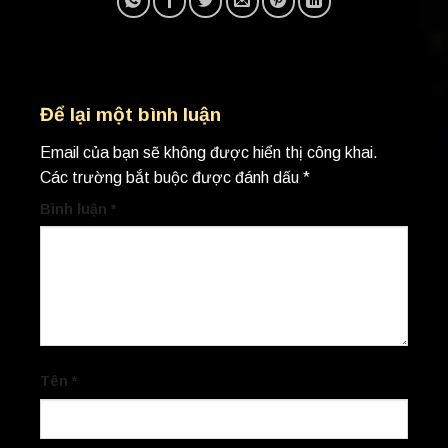
Để lại một bình luận
Email của bạn sẽ không được hiển thị công khai.
Các trường bắt buộc được đánh dấu
*
Bình luận
*
Tên
*