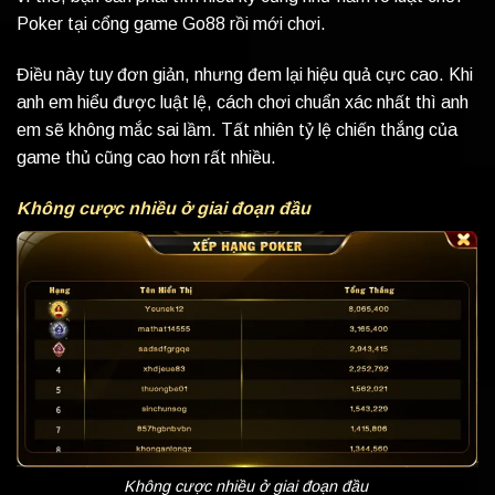
Poker tại cổng game Go88 rồi mới chơi.
Điều này tuy đơn giản, nhưng đem lại hiệu quả cực cao. Khi
anh em hiểu được luật lệ, cách chơi chuẩn xác nhất thì anh
em sẽ không mắc sai lầm. Tất nhiên tỷ lệ chiến thắng của
game thủ cũng cao hơn rất nhiều.
Không cược nhiều ở giai đoạn đầu
Không cược nhiều ở giai đoạn đầu