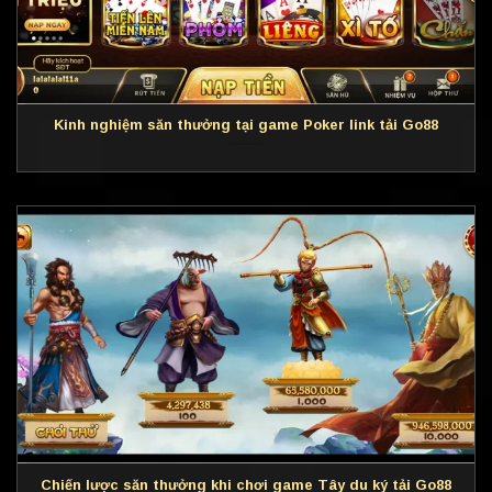
Kinh nghiệm săn thưởng tại game Poker link tải Go88
Chiến lược săn thưởng khi chơi game Tây du ký tải Go88