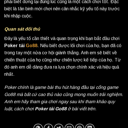
phải biết dừng lại đúng lúc cũng là một cách chơi tốt. Đặc
biệt là tân binh mới chơi nên cân nhắc kỹ yếu tố này trước
khi nhập cuộc.
Quan sát đối thủ
Đây là yếu tố cần thiết và quan trọng khi bạn bắt đầu chơi
Poker tải
Go88
. Nếu biết được lối chơi của họ, bạn đã có
trong tay một nửa cơ hội giành thắng. Anh em sẽ biết về
chiến thuật của họ cũng như chiến lược kế tiếp của họ. Từ
đó anh em dễ dàng đưa ra lựa chọn chính xác và hiệu quả
nhất.
Poker chính là game bài thu hút hàng đầu tại cổng game
Go88 mà bất cứ cao thủ nào cũng mong muốn trải nghiệm.
Anh em hãy tham gia chơi ngay sau khi tham khảo quy
luật, cách chơi
Poker tải Go88
ở bài viết trên.