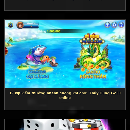
Bí kíp kiếm thưởng nhanh chóng khi chơi Thủy Cung Go88
online