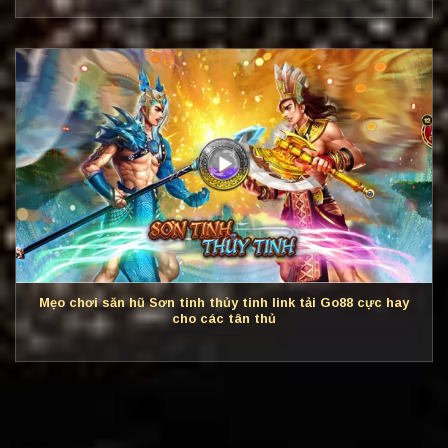
Mẹo chơi săn hũ Sơn tinh thủy tinh link tải Go88 cực hay
cho các tân thủ