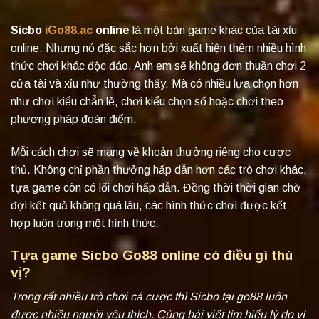
Sicbo
iGo88.ac
online
là một bản game khác của tài xỉu
online. Nhưng nó đặc sắc hơn bởi xuất hiện thêm nhiều hình
thức chơi khác độc đáo. Anh em sẽ không đơn thuần chơi 2
cửa tài và xỉu như thường thấy. Mà có nhiều lựa chọn hơn
như chơi kiểu chẵn lẻ, chơi kiểu chọn số hoặc chơi theo
phương pháp đoán điểm.
Mỗi cách chơi sẽ mang về khoản thưởng riêng cho cược
thủ. Không chỉ phần thưởng hấp dẫn hơn các trò chơi khác,
tựa game còn có lối chơi hấp dẫn. Đồng thời thời gian chờ
đợi kết quả không quá lâu, các hình thức chơi được kết
hợp luôn trong một hình thức.
Tựa game Sicbo Go88 online có điều gì thú
vị?
Trong rất nhiều trò chơi cá cược thì Sicbo tại go88 luôn
được nhiều người yêu thích. Cùng bài viết tìm hiểu lý do vì