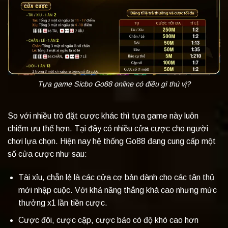
Tựa game Sicbo Go88 online có điều gì thú vị?
So với nhiều trò đặt cược khác thì tựa game này luôn
chiếm ưu thế hơn. Tại đây có nhiều cửa cược cho người
chơi lựa chọn. Hiện nay hệ thống Go88 đang cung cấp một
số cửa cược như sau:
Tài xỉu, chẵn lẻ là các cửa cơ bản dành cho các tân thủ
mới nhập cuộc. Với khả năng thắng khá cao nhưng mức
thưởng x1 lần tiền cược.
Cược đôi, cược cặp, cược bảo có độ khó cao hơn