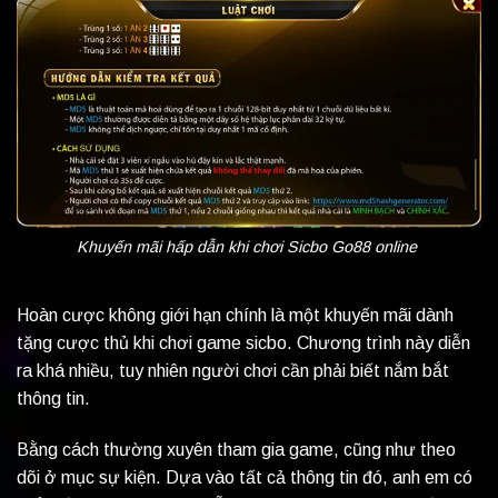
Khuyến mãi hấp dẫn khi chơi Sicbo Go88 online
Hoàn cược không giới hạn chính là một khuyến mãi dành
tặng cược thủ khi chơi game sicbo. Chương trình này diễn
ra khá nhiều, tuy nhiên người chơi cần phải biết nắm bắt
thông tin.
Bằng cách thường xuyên tham gia game, cũng như theo
dõi ở mục sự kiện. Dựa vào tất cả thông tin đó, anh em có