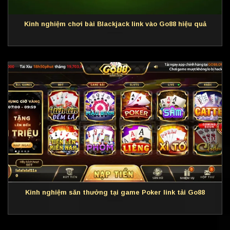
Kinh nghiệm chơi bài Blackjack link vào Go88 hiệu quả
Kinh nghiệm săn thưởng tại game Poker link tải Go88