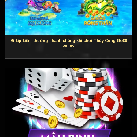
Bí kíp kiếm thưởng nhanh chóng khi chơi Thủy Cung Go88
online