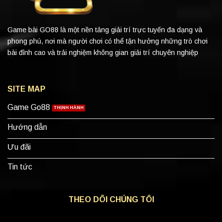
Game bài GO88 là một nền tảng giải trí trực tuyến đa dạng và
phong phú, nơi mà người chơi có thể tận hưởng những trò chơi
bài đỉnh cao và trải nghiệm không gian giải trí chuyên nghiệp
SITE MAP
Game Go88
Hướng dẫn
Ưu đãi
Tin tức
THEO DÕI CHÚNG TÔI