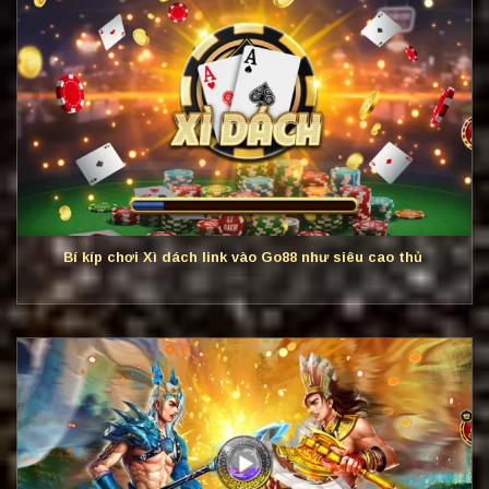
Bí kíp chơi Xì dách link vào Go88 như siêu cao thủ