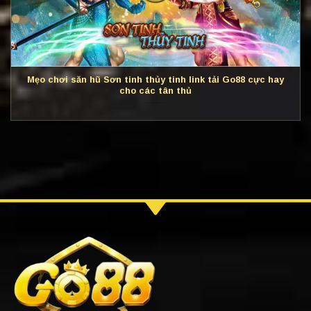
Mẹo chơi săn hũ Sơn tinh thủy tinh link tải Go88 cực hay
cho các tân thủ