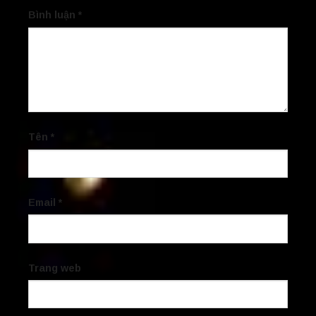
Bình luận
*
Tên
*
Email
*
Trang web