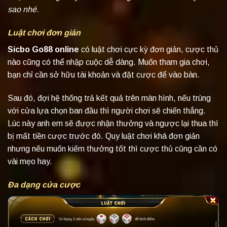
sao nhé.
Luật chơi đơn giản
Sicbo Go88 online
có luật chơi cực kỳ đơn giản, cược thủ
nào cũng có thể nhập cuộc dễ dàng. Muốn tham gia chơi,
bạn chỉ cần sở hữu tài khoản và đặt cược để vào bàn.
Sau đó, đợi hệ thống trả kết quả trên màn hình, nếu trùng
với cửa lựa chọn ban đầu thì người chơi sẽ chiến thắng.
Lúc này anh em sẽ được nhận thưởng và ngược lại thua thì
bị mất tiền cược trước đó. Quy luật chơi khá đơn giản
nhưng nếu muốn kiếm thưởng tốt thì cược thủ cũng cần có
vài mẹo hay.
Đa dạng cửa cược