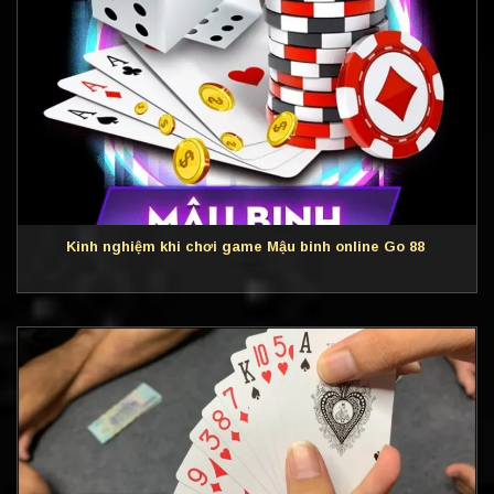
Kinh nghiệm khi chơi game Mậu binh online Go 88