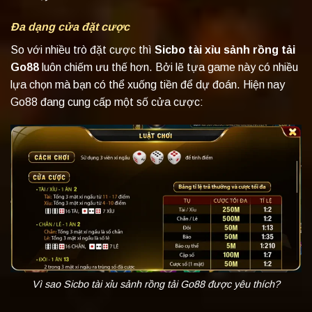
Đa dạng cửa đặt cược
So với nhiều trò đặt cược thì
Sicbo tài xỉu sảnh rồng tải
Go88
luôn chiếm ưu thế hơn. Bởi lẽ tựa game này có nhiều
lựa chọn mà bạn có thể xuống tiền để dự đoán. Hiện nay
Go88 đang cung cấp một số cửa cược:
Vì sao Sicbo tài xỉu sảnh rồng tải Go88 được yêu thích?