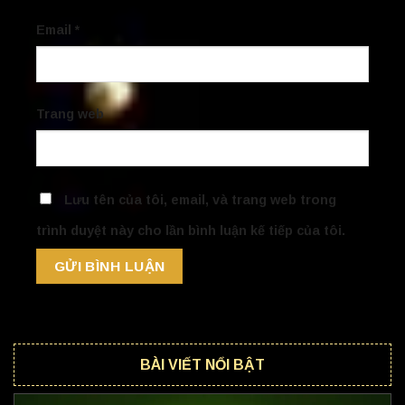
Email
*
Trang web
Lưu tên của tôi, email, và trang web trong
trình duyệt này cho lần bình luận kế tiếp của tôi.
BÀI VIẾT NỔI BẬT