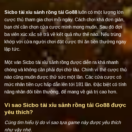
Sicbo tài xỉu sảnh rồng tải Go88
luôn có một lượng lớn
cược thủ tham gia chơi mỗi ngày. Cách chơi khá đơn giản,
bạn chỉ cần chọn cửa cược mình mong muốn. Sau đó đợi
ba viên xúc xắc sẽ trả về kết quả như thế nào. Nếu trùng
khớp với cửa người chơi đặt cược thì ăn tiền thưởng ngay
lập tức.
Một ván Sicbo tài xỉu sảnh rồng được diễn ra khá nhanh
chóng và không cần phải đợi chờ lâu. Chính vì thế cược thủ
nào cũng muốn được thử sức một lần. Các cửa cược có
mức nhân tiền cực hấp dẫn lên tới 181 lần. Đặc biệt có tính
năng nhân đôi tiền thưởng, để mang về giá trị cao hơn.
Vì sao Sicbo tài xỉu sảnh rồng tải Go88 được
yêu thích?
Cùng tìm hiểu lý do vì sao tựa game này được yêu thích
như vậy nhé.