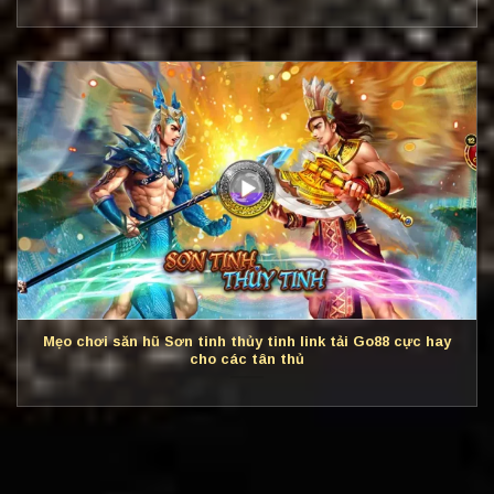
Mẹo chơi săn hũ Sơn tinh thủy tinh link tải Go88 cực hay
cho các tân thủ