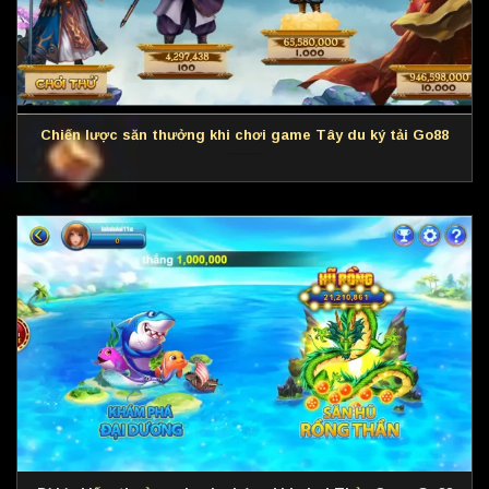
Chiến lược săn thưởng khi chơi game Tây du ký tải Go88