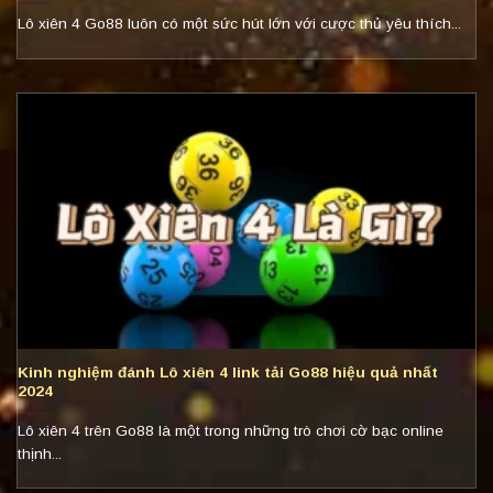
Lô xiên 4 Go88 luôn có một sức hút lớn với cược thủ yêu thích...
Kinh nghiệm đánh Lô xiên 4 link tải Go88 hiệu quả nhất
2024
Lô xiên 4 trên Go88 là một trong những trò chơi cờ bạc online
thịnh...