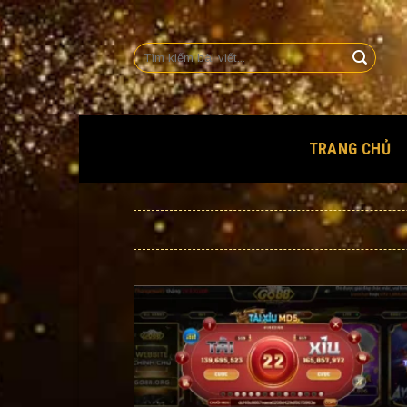
Chuyển
đến
nội
dung
TRANG CHỦ