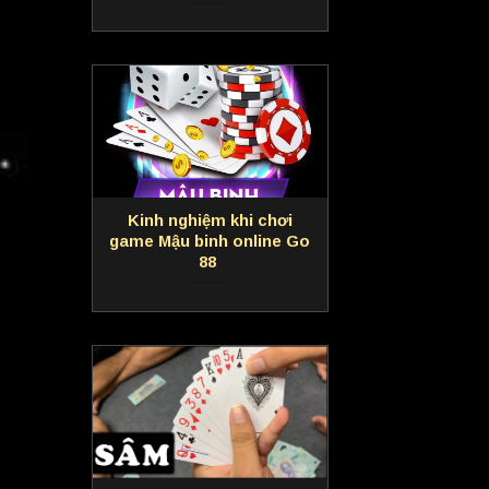
Kinh nghiệm khi chơi
game Mậu binh online Go
88