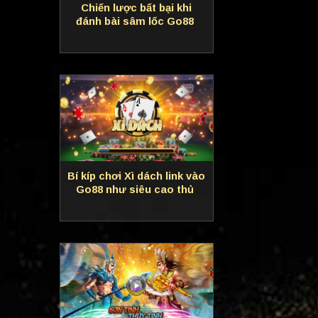
Chiến lược bất bại khi
đánh bài sâm lốc Go88
Bí kíp chơi Xì dách link vào
Go88 như siêu cao thủ