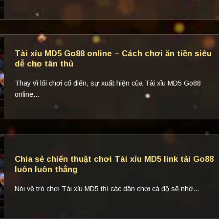
Tài xỉu MD5 Go88 online – Cách chơi ăn tiền siêu
dễ cho tân thủ
Thay vì lối chơi cổ điển, sự xuất hiện của Tài xỉu MD5 Go88
online...
Chia sẻ chiến thuật chơi Tài xỉu MD5 link tải Go88
luôn luôn thắng
Nói về trò chơi Tài xỉu MD5 thì các dân chơi cá độ sẽ nhớ...