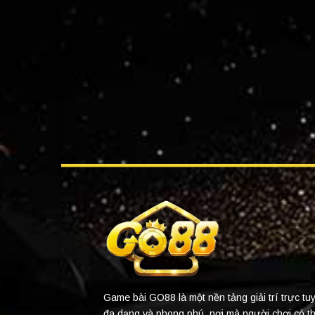
Game bài GO88 là một nền tảng giải trí trực tu
đa dạng và phong phú, nơi mà người chơi có t