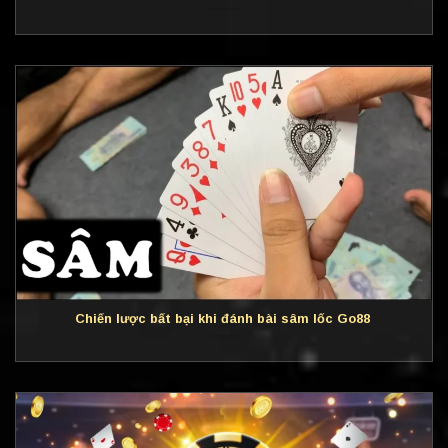
Chiến lược bất bại khi đánh bài sâm lốc Go88