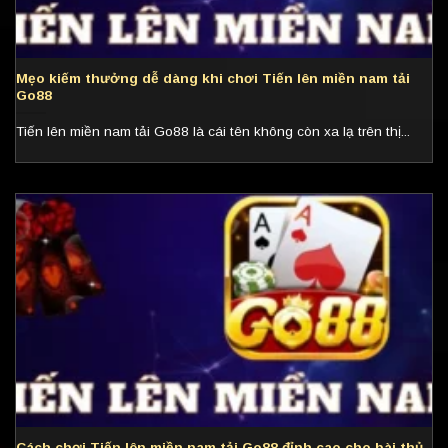
Mẹo kiếm thưởng dễ dàng khi chơi Tiến lên miền nam tải
Go88
Tiến lên miền nam tải Go88 là cái tên không còn xa lạ trên thị...
Cách chơi Tiến lên miền nam tải Go88 đỉnh cao cho bài thủ