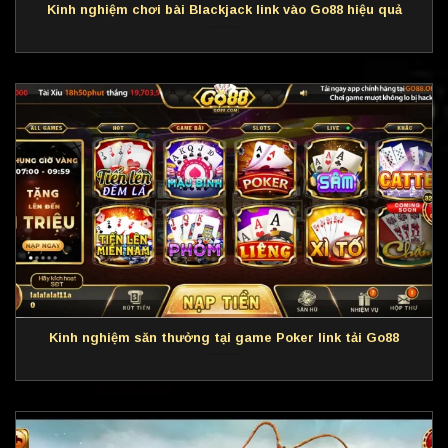
Kinh nghiệm chơi bài Blackjack link vào Go88 hiệu quả
Kinh nghiệm săn thưởng tại game Poker link tải Go88