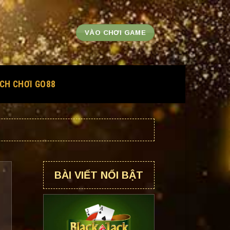
VÀO CHƠI GAME
CH CHƠI GO88
BÀI VIẾT NỔI BẬT