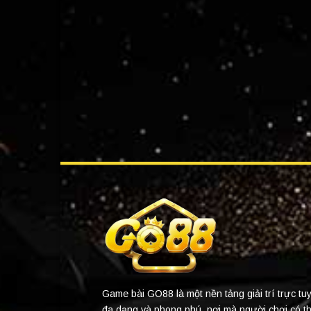
Game bài GO88 là một nền tảng giải trí trực tu
đa dạng và phong phú, nơi mà người chơi có t