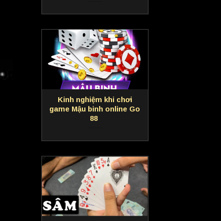
Kinh nghiệm khi chơi
game Mậu binh online Go
88