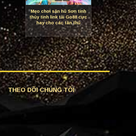
Mẹo chơi săn hũ Sơn tinh
thủy tinh link tải Go88 cực
hay cho các tân thủ
THEO DÕI CHÚNG TÔI