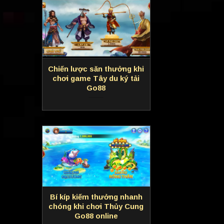
Chiến lược săn thưởng khi
chơi game Tây du ký tải
Go88
Bí kíp kiếm thưởng nhanh
chóng khi chơi Thủy Cung
Go88 online