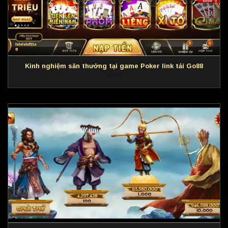
Kinh nghiệm săn thưởng tại game Poker link tải Go88