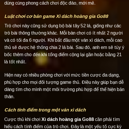
dùng cùng phong cách chơi độc đáo, mới mẻ.
Luật chơi cơ bản game Xì dách hoàng gia Go88
Trò chơi này cũng sử dụng bộ bài tây 52 lá, giống như các
trò bài thông thường khác. Mỗi bàn chơi có ít nhất 2 người
và có tối đa 6 người. Khi bắt đầu một ván xì dách, mỗi cao
thủ sẽ được hệ thống chia 2 lá bài. Sau đó, anh em sẽ tùy ý
bốc thêm cho đến khi tổng điểm cộng lại gần hoặc bằng 21
là tốt nhất.
Hiện nay có nhiều phòng chơi với mức tiền cược đa dạng,
phù hợp cho mọi đối tượng game thủ. Điều này giúp bạn dễ
dàng tìm cho mình một môi trường phù hợp để thể hiện bản
thân.
Cách tính điểm trong một ván xì dách
Cược thủ khi chơi
Xì dách hoàng gia Go88
cần phải tìm
hiểu cách tính điểm của trò chơi. Đây là một yếu tố cực kỳ