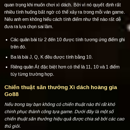
quan trọng khi muốn chơi xì dách. Bởi vì nó quyết định rất
nhiều tình huống bất ngờ có thể xảy ra trong mỗi ván game.
Nếu anh em không hiểu cách tính điểm như thế nào rất dễ
đưa ra lựa chọn sai lầm.
Các quân bài từ 2 đến 10 được tính tương ứng điểm ghi
trên đó.
Ba lá bài J, Q, K đều được tính bằng 10.
Riêng quân Át đặc biệt hơn có thể là 11, 10 và 1 điểm
tùy từng trường hợp.
Chiến thuật săn thưởng Xì dách hoàng gia
Go88
Nếu trong tay bạn không có chiến thuật nào thì rất khó
chinh phục thành công tựa game. Dưới đây là một số
chiến thuật săn thưởng hiệu quả được chia sẻ bởi các cao
thủ giỏi.