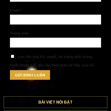
Email
*
Trang web
Lưu tên của tôi, email, và trang web trong
trình duyệt này cho lần bình luận kế tiếp của tôi.
BÀI VIẾT NỔI BẬT