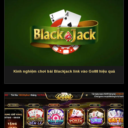
Kinh nghiệm chơi bài Blackjack link vào Go88 hiệu quả