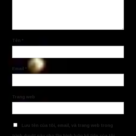
Tên
*
Email
*
Trang web
Lưu tên của tôi, email, và trang web trong
trình duyệt này cho lần bình luận kế tiếp của tôi.