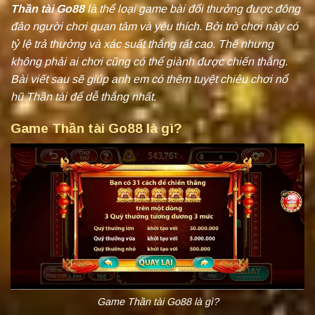
Thần tài Go88
là thể loại game bài đổi thưởng được đông
đảo người chơi quan tâm và yêu thích. Bởi trò chơi này có
tỷ lệ trả thưởng và xác suất thắng rất cao. Thế nhưng
không phải ai chơi cũng có thể giành được chiến thắng.
Bài viết sau sẽ giúp anh em có thêm tuyệt chiêu chơi nổ
hũ Thần tài để dễ thắng nhất.
Game Thần tài Go88 là gì?
Game Thần tài Go88 là gì?