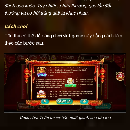
đánh bạc khác. Tuy nhiên, phần thưởng, quy tắc đổi
thưởng và cơ hội trúng giải là khác nhau.
Cách chơi
Tân thủ có thể dễ dàng chơi slot game này bằng cách làm
theo các bước sau:
Cách chơi Thần tài cơ bản nhất giành cho tân thủ