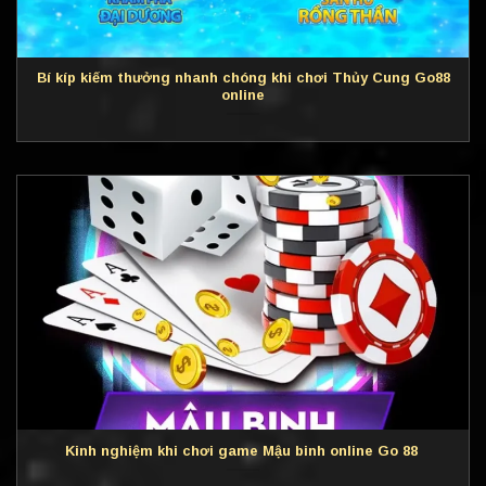
Bí kíp kiếm thưởng nhanh chóng khi chơi Thủy Cung Go88
online
Kinh nghiệm khi chơi game Mậu binh online Go 88