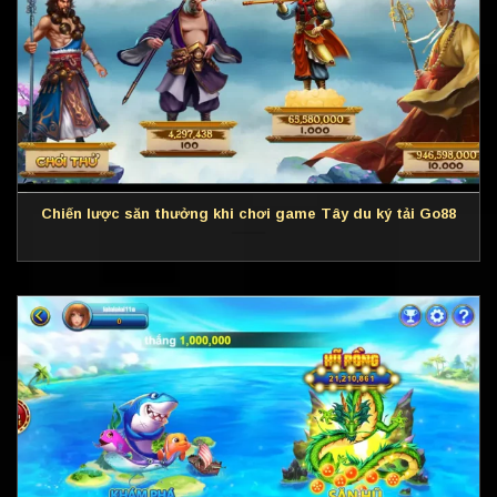
Chiến lược săn thưởng khi chơi game Tây du ký tải Go88