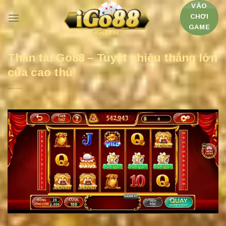
Chuyển
VÀO
CHƠI
đến
GAME
nội
dung
Thần tài Go88 – Tuyệt chiêu thắng lớn
của cao thủ