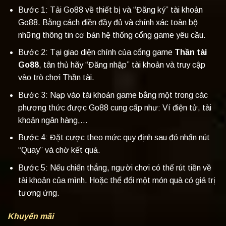
Bước 1: Tải Go88 về thiết bị và “Đăng ký” tài khoản
Go88. Bằng cách điền đầy đủ và chính xác toàn bộ
những thông tin cơ bản hệ thống cổng game yêu cầu.
Bước 2: Tại giao diện chính của cổng game
Thần tài
Go88
, tân thủ hãy “Đăng nhập” tài khoản và truy cập
vào trò chơi Thần tài.
Bước 3: Nạp vào tài khoản game bằng một trong các
phương thức được Go88 cung cấp như: Ví điện tử, tài
khoản ngân hàng,…
Bước 4: Đặt cược theo mức quy định sau đó nhấn nút
“Quay” và chờ kết quả.
Bước 5: Nếu chiến thắng, người chơi có thể rút tiền về
tài khoản của mình. Hoặc thể đổi một món quà có giá trị
tương ứng.
Khuyến mãi