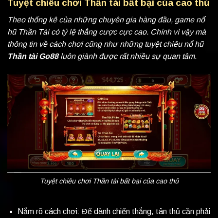
Tuyệt chiêu chơi Thần tài bất bại của cao thủ
Theo thống kê của những chuyên gia hàng đầu, game nổ
hũ Thần Tài có tỷ lệ thắng cược cực cao. Chính vì vậy mà
thông tin về cách chơi cũng như những tuyệt chiêu nổ hũ
Thần tài Go88
luôn giành được rất nhiều sự quan tâm.
Tuyệt chiêu chơi Thần tài bất bại của cao thủ
Nắm rõ cách chơi: Để dành chiến thắng, tân thủ cần phải