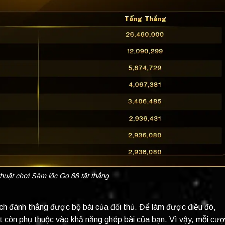
huật chơi Sâm lốc Go 88 tất thắng
ách đánh thắng được bộ bài của đối thủ. Để làm được điều đó,
t còn phụ thuộc vào khả năng ghép bài của bạn. Vì vậy, mỗi cư