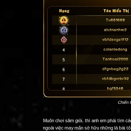
Chiến t
Muốn chơi sâm giỏi, thì anh em phải tìm c
ngoài việc may mắn sở hữu những lá bài tố