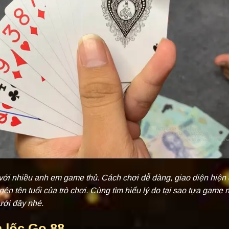
với nhiều anh em game thủ. Cách chơi dễ dàng, giao diện hiện 
nên tên tuổi của trò chơi. Cùng tìm hiểu lý do tại sao tựa game 
dưới đây nhé.
 lốc Go 88