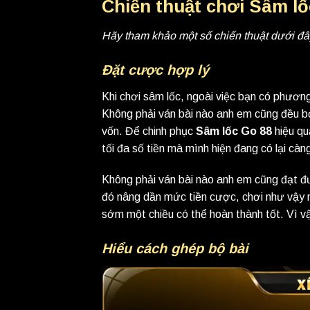
Chiến thuật chơi Sâm lố
Hãy tham khảo một số chiến thuật dưới đâ
Đặt cược hợp lý
Khi chơi sâm lốc, ngoài việc bạn có phươn
Không phải ván bài nào anh em cũng đều bỏ
vốn. Để chinh phục
Sâm lốc Go 88
hiệu q
tối đa số tiền mà mình hiện đang có lại cà
Không phải ván bài nào anh em cũng đạt 
đó nâng dần mức tiền cược, chơi như vậy m
sớm một chiều có thể hoàn thành tốt. Vì vậ
Hiểu cách ghép bộ bài