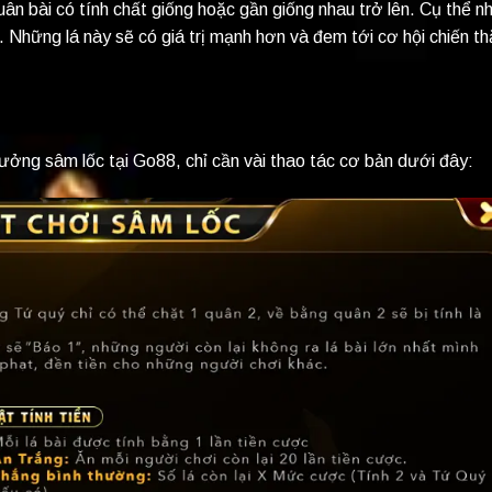
uân bài có tính chất giống hoặc gần giống nhau trở lên. Cụ thể n
…. Những lá này sẽ có giá trị mạnh hơn và đem tới cơ hội chiến t
ưởng sâm lốc tại Go88, chỉ cần vài thao tác cơ bản dưới đây: