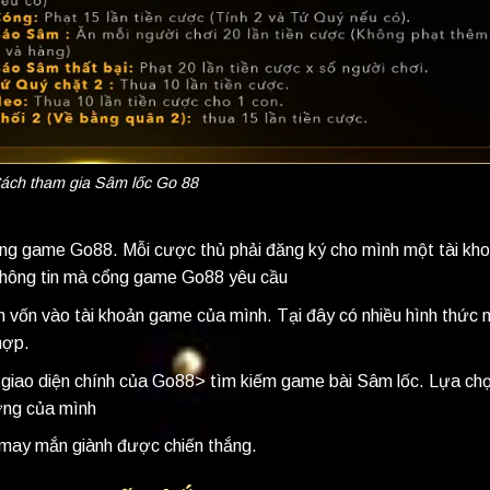
ách tham gia Sâm lốc Go 88
ổng game Go88. Mỗi cược thủ phải đăng ký cho mình một tài kh
thông tin mà cổng game Go88 yêu cầu
n vốn vào tài khoản game của mình. Tại đây có nhiều hình thức 
 hợp.
i giao diện chính của Go88> tìm kiếm game bài Sâm lốc. Lựa ch
ởng của mình
 may mắn giành được chiến thắng.