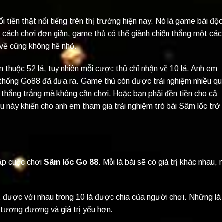
 tiền thật nổi tiếng trên thị trường hiện nay. Nó là game bài độ
cách chơi đơn giản, game thủ có thể giành chiến thắng một các
 về cũng không hề nhỏ.
 thuộc 52 lá, tuy nhiên mỗi cược thủ chỉ nhận về 10 lá. Anh em
 thống Go88 đã đưa ra. Game thủ còn được trải nghiệm nhiều qu
t thắng trắng mà không cần chơi. Hoặc bạn phải đền tiền cho cả
iều này khiến cho anh em tham gia trải nghiệm trò bài Sâm lốc trở
hập cuộc chơi
Sâm lốc Go 88
. Mỗi lá bài sẽ có giá trị khác nhau,
kết được với nhau trong 10 lá được chia của người chơi. Những lá
t tương đương và giá trị yếu hơn.