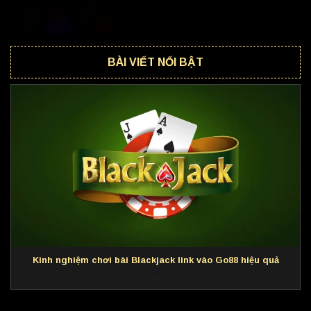
BÀI VIẾT NỔI BẬT
Kinh nghiệm chơi bài Blackjack link vào Go88 hiệu quả