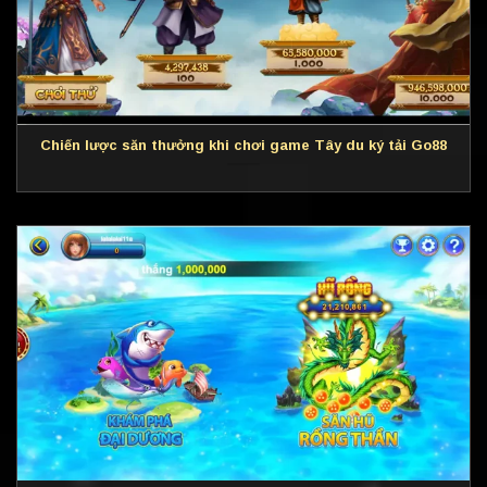
Chiến lược săn thưởng khi chơi game Tây du ký tải Go88