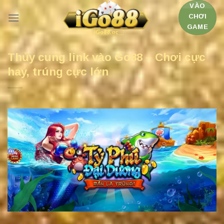
Chuyển
VÀO
CHƠI
đến
GAME
nội
dung
Thủy cung link vào Go88 – Chơi cực
hay, trúng cực lớn