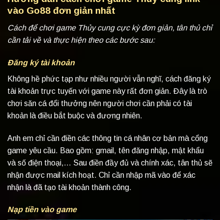
vào Go88 đơn giản nhất
Cách để chơi game Thủy cung cực kỳ đơn giản, tân thủ chỉ
cần tải về và thực hiện theo các bước sau:
Đăng ký tài khoản
Không hề phức tạp như nhiều người vẫn nghĩ, cách đăng ký
tài khoản trực tuyến với game này rất đơn giản. Đây là trò
chơi săn cá đổi thưởng nên người chơi cần phải có tài
khoản là điều bắt buộc và đương nhiên.
Anh em chỉ cần điền các thông tin cá nhân cơ bản mà cổng
game yêu cầu. Bao gồm: gmail, tên đăng nhập, mật khẩu
và số điện thoại,… Sau điền đầy đủ và chính xác, tân thủ sẽ
nhận được mail kích hoạt. Chỉ cần nhập mã vào để xác
nhận là đã tạo tài khoản thành công.
Nạp tiền vào game