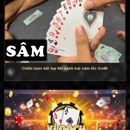
Chiến lược bất bại khi đánh bài sâm lốc Go88