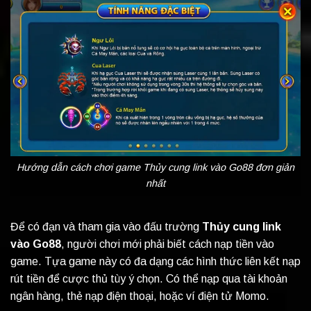
Hướng dẫn cách chơi game Thủy cung link vào Go88 đơn giản
nhất
Để có đạn và tham gia vào đấu trường
Thủy cung link
vào Go88
, người chơi mới phải biết
cách nạp tiền vào
game. Tựa game này có đa dạng các hình thức liên kết nạp
rút tiền để cược thủ tùy ý chọn. Có thể nạp qua tài khoản
ngân hàng, thẻ nạp điện thoại, hoặc ví điện tử Momo.