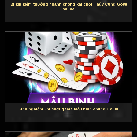
Bí kíp kiếm thưởng nhanh chóng khi chơi Thủy Cung Go88
online
Kinh nghiệm khi chơi game Mậu binh online Go 88