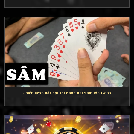
Chiến lược bất bại khi đánh bài sâm lốc Go88