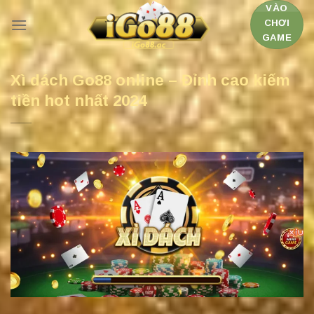
Chuyển
VÀO
CHƠI
đến
GAME
nội
dung
Xì dách Go88 online – Đỉnh cao kiếm
tiền hot nhất 2024