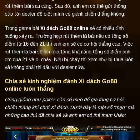
rút thêm bài sau cùng. Sau đó, anh em có thể gửi thông
báo tới dealer để biết mình có giành chiến thắng không.
Trong game bài
Xì dách Go88 online
sẽ có nhiều tình
huống xảy ra. Trường hợp rút thêm lá bài nếu có tổng số
điểm từ 16 đến 21 thì anh em sẽ có cơ hội thắng cao. Việc
rút thêm lá bài sẽ làm gia tăng khả năng tổng số điểm anh
em quá 21 và bị cháy. Nếu bị cháy thì xem như bị thua luôn
và không phải thi đấu với dealer nữa.
Chia sẻ kinh nghiệm đánh Xì dách Go88
online luôn thắng
Cũng giống như poker, cần có mẹo để gia tăng cơ hội
chiến thắng khi chơi Xì dách. Dưới đây là một số “mẹo” mà
những cao thủ đã chia sẻ và anh em có thể tham khảo: