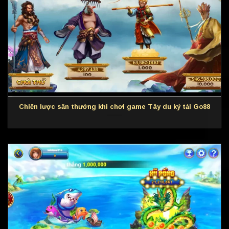
Chiến lược săn thưởng khi chơi game Tây du ký tải Go88