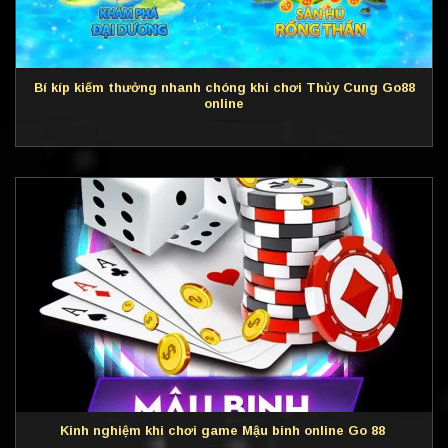
Bí kíp kiếm thưởng nhanh chóng khi chơi Thủy Cung Go88
online
Kinh nghiệm khi chơi game Mậu binh online Go 88