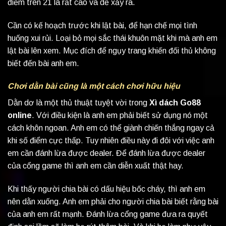
điểm trên 21 là rất cao và dễ xảy ra.
Cần có kế hoạch trước khi lật bài, để hạn chế mọi tình
huống xui rủi. Loại bỏ mọi sắc thái khuôn mặt khi mà anh em
lật bài lên xem. Mục đích để ngụy trang khiến đối thủ không
biết đến bài anh em.
Chơi dằn bài cũng là một cách chơi hữu hiệu
Dằn dơ là một thủ thuật tuyệt vời trong
Xì dách Go88
online
. Với điều kiện là anh em phải biết sử dụng nó một
cách khôn ngoan. Anh em có thể giành chiến thắng ngay cả
khi số điểm cực thấp. Tuy nhiên điều này đi đôi với việc anh
em cần đánh lừa được dealer. Để đánh lừa được dealer
của cổng game thì anh em cần diễn xuất thật hay.
Khi thấy người chia bài có dấu hiệu bốc cháy, thì anh em
nên dằn xuống. Anh em phải cho người chia bài biết rằng bài
của anh em rất mạnh. Đánh lừa cổng game đưa ra quyết