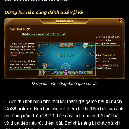
Đừng lúc nào cũng đánh quá vội vã
Đừng lúc nào cũng đánh quá vội vã
Cược thủ nên bình tĩnh mỗi khi tham gia game bài
Xì dách
Go88 online
. Nên hạn chế rút thêm lá khi điểm bài của anh
em đang nằm trên 18-20. Lúc này, anh em có thể mất bài
và thua tiếp nếu rút thêm bài. Bởi khả năng bị cháy bài khi