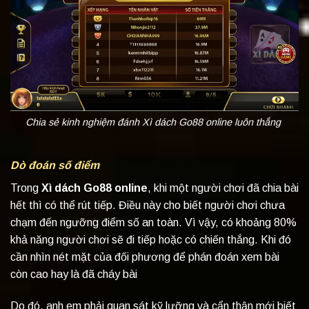
Chia sẻ kinh nghiệm đánh Xì dách Go88 online luôn thắng
Dò đoán số điểm
Trong
Xì dách Go88 online
, khi một người chơi đã chia bài
hết thì có thể rút tiếp. Điều này cho biết người chơi chưa
chạm đến ngưỡng điểm số an toàn. Vì vậy, có khoảng 80%
khả năng người chơi sẽ đi tiếp hoặc có chiến thắng. Khi đó
cần nhìn nét mặt của đối phương để phán đoán xem bài
còn cao hay là đã cháy bài
Do đó, anh em phải quan sát kỹ lưỡng và cẩn thận mới biết