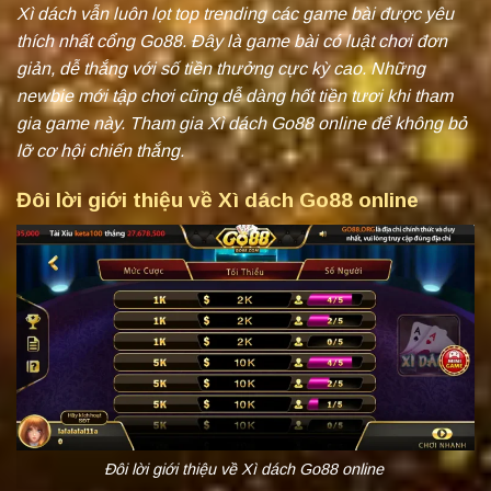
Xì dách vẫn luôn lọt top trending các game bài được yêu
thích nhất cổng Go88. Đây là game bài có luật chơi đơn
giản, dễ thắng với số tiền thưởng cực kỳ cao. Những
newbie mới tập chơi cũng dễ dàng hốt tiền tươi khi tham
gia game này. Tham gia Xì dách Go88 online để không bỏ
lỡ cơ hội chiến thắng.
Đôi lời giới thiệu về Xì dách Go88 online
Đôi lời giới thiệu về Xì dách Go88 online